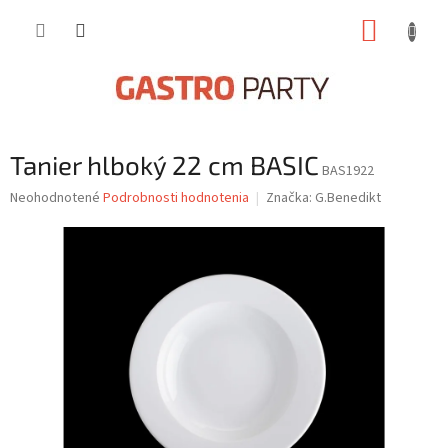
Prejsť
NÁKUP
na
obsah
KOŠÍK
Tanier hlboký 22 cm BASIC
BAS1922
Priemerné
Neohodnotené
Podrobnosti hodnotenia
Značka:
G.Benedikt
hodnotenie
produktu
je
0,0
z
5
hviezdičiek.