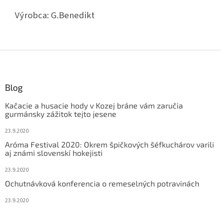
Výrobca:
G.Benedikt
Z
á
p
ä
Blog
t
Kačacie a husacie hody v Kozej bráne vám zaručia
i
gurmánsky zážitok tejto jesene
e
23.9.2020
Aróma Festival 2020: Okrem špičkových šéfkuchárov varili
aj známi slovenskí hokejisti
23.9.2020
Ochutnávková konferencia o remeselných potravinách
23.9.2020