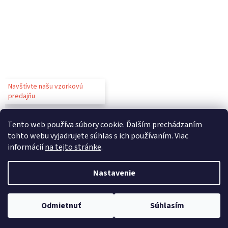
Navštívte našu vzorkovú
predajňu
Tento web používa súbory cookie. Ďalším prechádzaním
tohto webu vyjadrujete súhlas s ich používaním. Viac
informácií
na tejto stránke
.
Vytvoril Shoptet
Nastavenie
Copyright 2026
Gastroparty
. Všetky práva vyhradené.
Upraviť
Odmietnuť
Súhlasím
nastavenie cookies