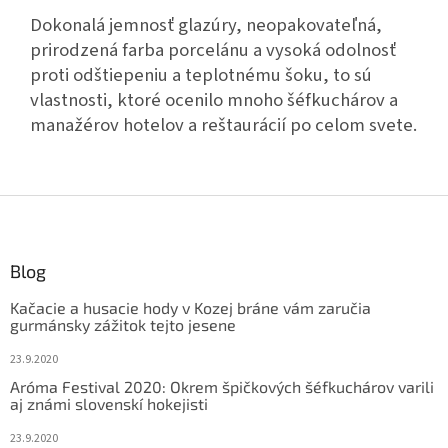
Dokonalá jemnosť glazúry, neopakovateľná,
prirodzená farba porcelánu a vysoká odolnosť
proti odštiepeniu a teplotnému šoku, to sú
vlastnosti, ktoré ocenilo mnoho šéfkuchárov a
manažérov hotelov a reštaurácií po celom svete.
Z
á
p
ä
Blog
t
Kačacie a husacie hody v Kozej bráne vám zaručia
i
gurmánsky zážitok tejto jesene
e
23.9.2020
Aróma Festival 2020: Okrem špičkových šéfkuchárov varili
aj známi slovenskí hokejisti
23.9.2020