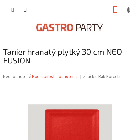
Prejsť
NÁKUP
na
obsah
KOŠÍK
Tanier hranatý plytký 30 cm NEO
FUSION
Priemerné
Neohodnotené
Podrobnosti hodnotenia
Značka:
Rak Porcelain
hodnotenie
produktu
je
0,0
z
5
hviezdičiek.