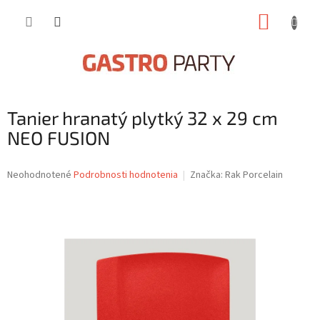
Prejsť
NÁKUP
na
obsah
KOŠÍK
Tanier hranatý plytký 32 x 29 cm
NEO FUSION
Priemerné
Neohodnotené
Podrobnosti hodnotenia
Značka:
Rak Porcelain
hodnotenie
produktu
je
0,0
z
5
hviezdičiek.