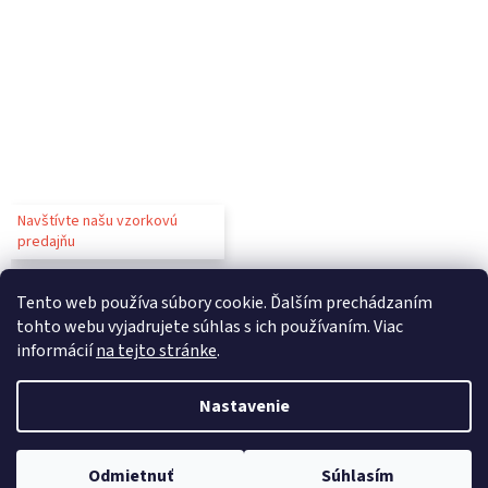
Navštívte našu vzorkovú
predajňu
Tento web používa súbory cookie. Ďalším prechádzaním
tohto webu vyjadrujete súhlas s ich používaním. Viac
informácií
na tejto stránke
.
Vytvoril Shoptet
Nastavenie
Copyright 2026
Gastroparty
. Všetky práva vyhradené.
Upraviť
Odmietnuť
Súhlasím
nastavenie cookies