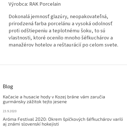
Výrobca: RAK Porcelain
Dokonalá jemnosť glazúry, neopakovateľná,
prirodzená farba porcelánu a vysoká odolnosť
proti odštiepeniu a teplotnému šoku, to sú
vlastnosti, ktoré ocenilo mnoho šéfkuchárov a
manažérov hotelov a reštaurácií po celom svete.
Z
á
p
ä
Blog
t
Kačacie a husacie hody v Kozej bráne vám zaručia
i
gurmánsky zážitok tejto jesene
e
23.9.2020
Aróma Festival 2020: Okrem špičkových šéfkuchárov varili
aj známi slovenskí hokejisti