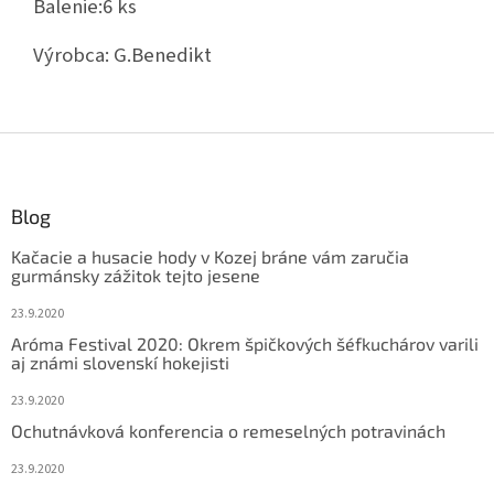
Balenie:
6 ks
Výrobca:
G.Benedikt
Z
á
p
ä
Blog
t
Kačacie a husacie hody v Kozej bráne vám zaručia
i
gurmánsky zážitok tejto jesene
e
23.9.2020
Aróma Festival 2020: Okrem špičkových šéfkuchárov varili
aj známi slovenskí hokejisti
23.9.2020
Ochutnávková konferencia o remeselných potravinách
23.9.2020