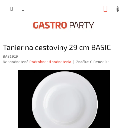
Prejsť
NÁKUP
na
obsah
KOŠÍK
Tanier na cestoviny 29 cm BASIC
BAS1929
Priemerné
Neohodnotené
Podrobnosti hodnotenia
Značka:
G.Benedikt
hodnotenie
produktu
je
0,0
z
5
hviezdičiek.