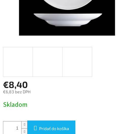
€8,40
€6,83 bez DPH
Jednotková
Skladom
cena:
Pridať do košíka