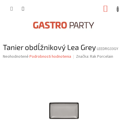
Prejsť
NÁKUP
na
obsah
KOŠÍK
Tanier obdĺžnikový Lea Grey
LEEDRG33GY
Priemerné
Neohodnotené
Podrobnosti hodnotenia
Značka:
Rak Porcelain
hodnotenie
produktu
je
0,0
z
5
hviezdičiek.