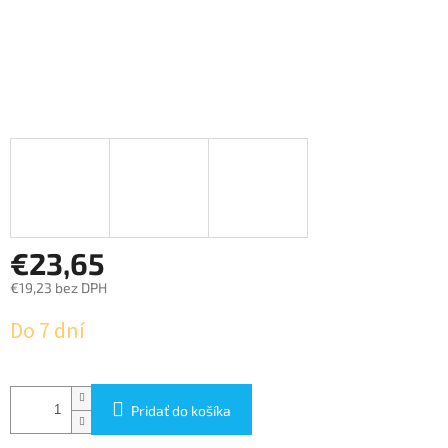
€23,65
€19,23 bez DPH
Jednotková
Do 7 dní
cena:
Pridať do košíka