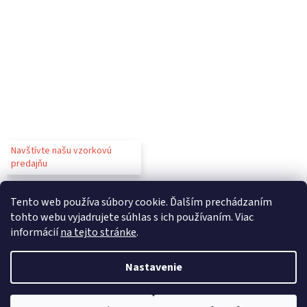
Navštívte našu vzorkovú
predajňu
Tento web používa súbory cookie. Ďalším prechádzaním
tohto webu vyjadrujete súhlas s ich používaním. Viac
informácií
na tejto stránke
.
Vytvoril Shoptet
Nastavenie
Copyright 2026
Gastroparty
. Všetky práva vyhradené.
Upraviť