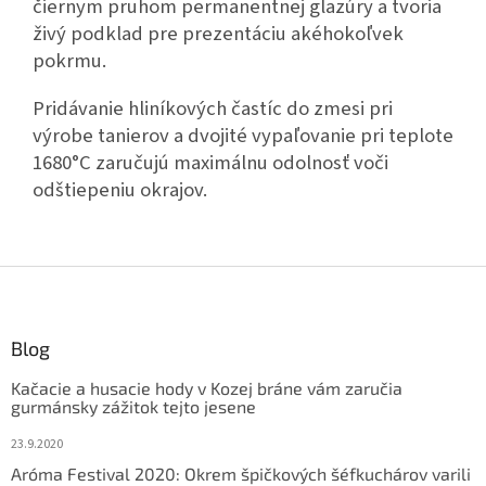
čiernym pruhom permanentnej glazúry a tvoria
živý podklad pre prezentáciu akéhokoľvek
pokrmu.
Pridávanie hliníkových častíc do zmesi pri
výrobe tanierov a dvojité vypaľovanie pri teplote
1680°C zaručujú maximálnu odolnosť voči
odštiepeniu okrajov.
Z
á
p
ä
Blog
t
Kačacie a husacie hody v Kozej bráne vám zaručia
i
gurmánsky zážitok tejto jesene
e
23.9.2020
Aróma Festival 2020: Okrem špičkových šéfkuchárov varili