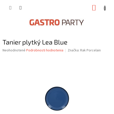
Prejsť
NÁKUP
na
obsah
KOŠÍK
Tanier plytký Lea Blue
Priemerné
Neohodnotené
Podrobnosti hodnotenia
Značka:
Rak Porcelain
hodnotenie
produktu
je
0,0
z
5
hviezdičiek.