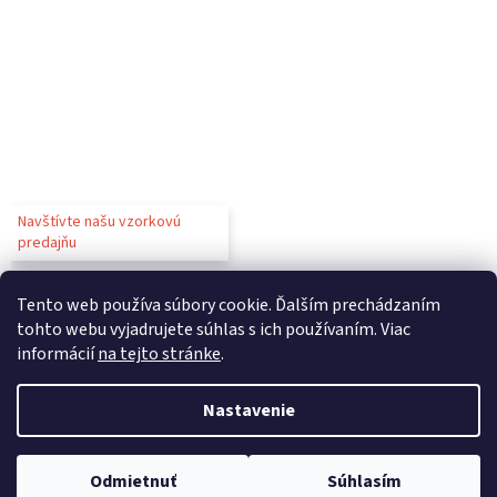
Navštívte našu vzorkovú
predajňu
Tento web používa súbory cookie. Ďalším prechádzaním
tohto webu vyjadrujete súhlas s ich používaním. Viac
informácií
na tejto stránke
.
Vytvoril Shoptet
Nastavenie
Copyright 2026
Gastroparty
. Všetky práva vyhradené.
Upraviť
Odmietnuť
Súhlasím
nastavenie cookies