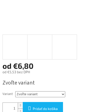
od
€6,80
od
€5,53
bez DPH
Jednotková
Zvoľte variant
cena:
Variant
Pridať do košíka