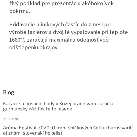
živý podklad pre prezentáciu akéhokoľvek
pokrmu.
Pridávanie hliníkových častíc do zmesi pri
výrobe tanierov a dvojité vypaľovanie pri teplote
1680°C zaručujú maximálnu odolnosť voči
odštiepeniu okrajov
Z
á
p
ä
Blog
t
Kačacie a husacie hody v Kozej bráne vám zaručia
i
gurmánsky zážitok tejto jesene
e
23.9.2020
Aróma Festival 2020: Okrem špičkových šéfkuchárov varili
aj známi slovenskí hokejisti