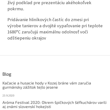
živý podklad pre prezentáciu akéhokoľvek
pokrmu.
Pridávanie hliníkových častíc do zmesi pri
výrobe tanierov a dvojité vypaľovanie pri teplote
1680°C zaručujú maximálnu odolnosť voči
odštiepeniu okrajov
Z
á
p
ä
Blog
t
Kačacie a husacie hody v Kozej bráne vám zaručia
i
gurmánsky zážitok tejto jesene
e
23.9.2020
Aróma Festival 2020: Okrem špičkových šéfkuchárov varili
aj známi slovenskí hokejisti