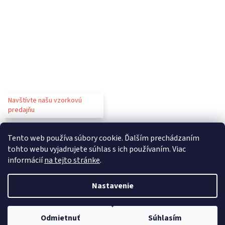
Navštívte našu vzorkovú
predajňu
Tento web používa súbory cookie. Ďalším prechádzaním
tohto webu vyjadrujete súhlas s ich používaním. Viac
informácií
na tejto stránke
.
Vytvoril Shoptet
Nastavenie
Copyright 2026
Gastroparty
. Všetky práva vyhradené.
Upraviť
Odmietnuť
Súhlasím
nastavenie cookies