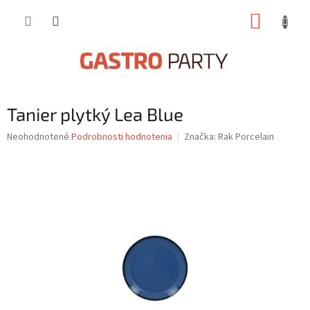
Prejsť
NÁKUP
na
obsah
KOŠÍK
Tanier plytký Lea Blue
Priemerné
Neohodnotené
Podrobnosti hodnotenia
Značka:
Rak Porcelain
hodnotenie
produktu
je
0,0
z
5
hviezdičiek.