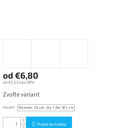
od
€6,80
od
€5,53
bez DPH
Jednotková
Zvoľte variant
cena:
Variant
Pridať do košíka