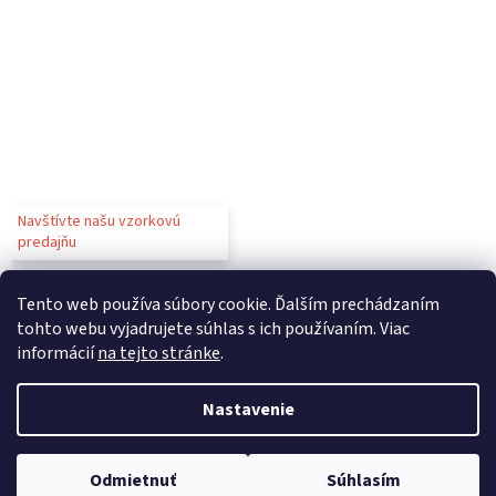
Navštívte našu vzorkovú
predajňu
Tento web používa súbory cookie. Ďalším prechádzaním
tohto webu vyjadrujete súhlas s ich používaním. Viac
informácií
na tejto stránke
.
Vytvoril Shoptet
Nastavenie
Copyright 2026
Gastroparty
. Všetky práva vyhradené.
Upraviť
Odmietnuť
Súhlasím
nastavenie cookies