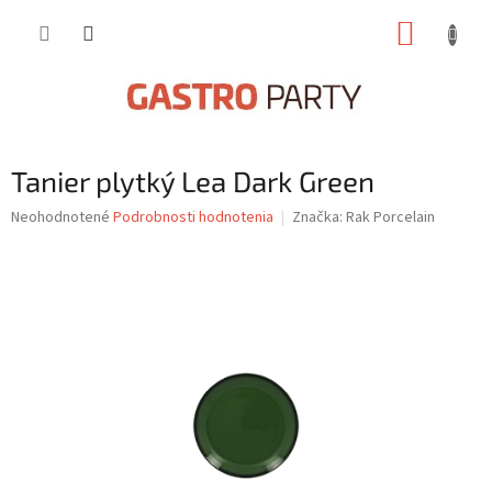
Prejsť
NÁKUP
na
obsah
KOŠÍK
Tanier plytký Lea Dark Green
Priemerné
Neohodnotené
Podrobnosti hodnotenia
Značka:
Rak Porcelain
hodnotenie
produktu
je
0,0
z
5
hviezdičiek.