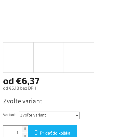
od
€6,37
od
€5,18
bez DPH
Jednotková
Zvoľte variant
cena:
Variant
Pridať do košíka