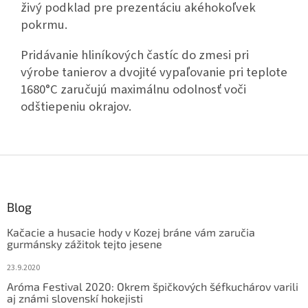
živý podklad pre prezentáciu akéhokoľvek
pokrmu.
Pridávanie hliníkových častíc do zmesi pri
výrobe tanierov a dvojité vypaľovanie pri teplote
1680°C zaručujú maximálnu odolnosť voči
odštiepeniu okrajov.
Z
á
p
ä
Blog
t
Kačacie a husacie hody v Kozej bráne vám zaručia
i
gurmánsky zážitok tejto jesene
e
23.9.2020
Aróma Festival 2020: Okrem špičkových šéfkuchárov varili
aj známi slovenskí hokejisti