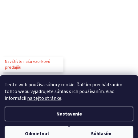
Navštívte našu vzorkovú
predajňu
Tento web používa súbory cookie. Ďalším prechádzaním
tohto webu vyjadrujete súhlas s ich používaním. Viac
informácií
na tejto stránke
.
Vytvoril Shoptet
Nastavenie
Copyright 2026
Gastroparty
. Všetky práva vyhradené.
Upraviť
Odmietnuť
Súhlasím
nastavenie cookies