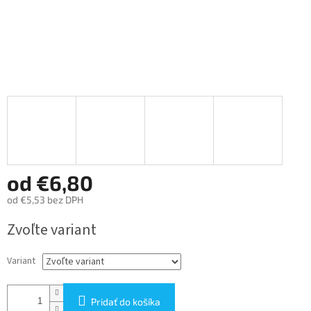
od
€6,80
od
€5,53
bez DPH
Jednotková
Zvoľte variant
cena:
Variant
Pridať do košíka