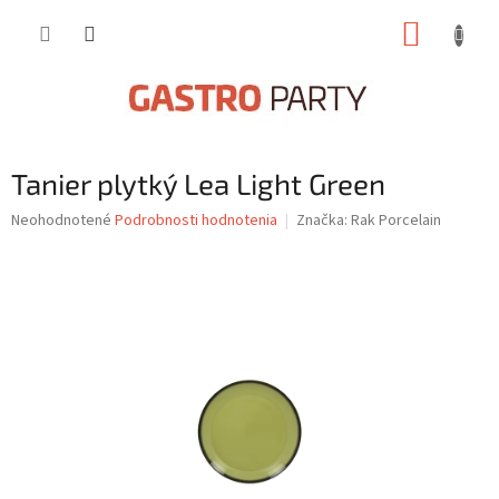
Prejsť
NÁKUP
na
obsah
KOŠÍK
Tanier plytký Lea Light Green
Priemerné
Neohodnotené
Podrobnosti hodnotenia
Značka:
Rak Porcelain
hodnotenie
produktu
je
0,0
z
5
hviezdičiek.