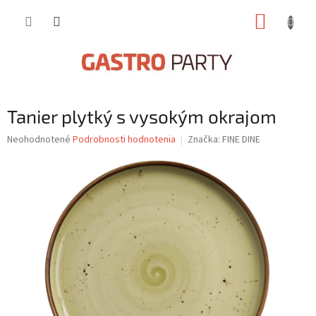
Prejsť
NÁKUP
na
obsah
KOŠÍK
Tanier plytký s vysokým okrajom
Priemerné
Neohodnotené
Podrobnosti hodnotenia
Značka:
FINE DINE
hodnotenie
produktu
je
0,0
z
5
hviezdičiek.