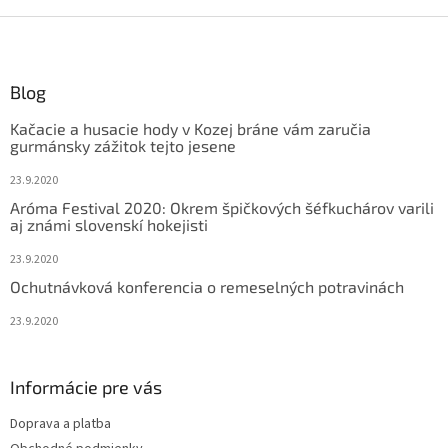
Z
á
p
ä
Blog
t
Kačacie a husacie hody v Kozej bráne vám zaručia
i
gurmánsky zážitok tejto jesene
e
23.9.2020
Aróma Festival 2020: Okrem špičkových šéfkuchárov varili
aj známi slovenskí hokejisti
23.9.2020
Ochutnávková konferencia o remeselných potravinách
23.9.2020
Informácie pre vás
Doprava a platba