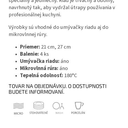
špeciálny a jedinečný. Riad je trvácny a odolný,
navrhnutý tak, aby vydržal útrapy používania v
profesionálnej kuchyni.
Výrobky sú vhodné do umývačky riadu aj do
mikrovlnnej rúry.
Priemer:
21 cm, 27 cm
Balenie:
4 ks
Umývačka riadu:
áno
Mikrovlnná rúra:
áno
Tepelná odolnosť:
180°C
TOVAR NA OBJEDNÁVKU. O DOSTUPNOSTI
BUDETE INFORMOVANÍ.