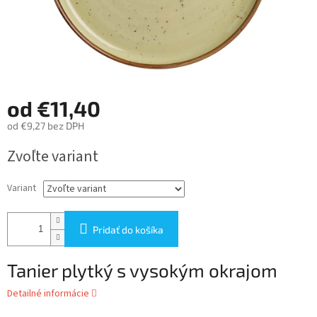
od
€11,40
od
€9,27
bez DPH
Jednotková
Zvoľte variant
cena:
Variant
Pridať do košíka
Tanier plytký s vysokým okrajom
Detailné informácie