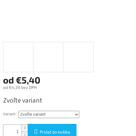
od
€5,40
od
€4,39
bez DPH
Jednotková
Zvoľte variant
cena:
Variant
Pridať do košíka