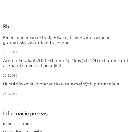
Z
á
p
ä
Blog
t
Kačacie a husacie hody v Kozej bráne vám zaručia
i
gurmánsky zážitok tejto jesene
e
23.9.2020
Aróma Festival 2020: Okrem špičkových šéfkuchárov varili
aj známi slovenskí hokejisti
23.9.2020
Ochutnávková konferencia o remeselných potravinách
23.9.2020
Informácie pre vás
Doprava a platba
Obchodné podmienky