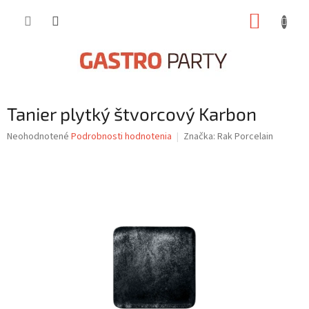
Prejsť
NÁKUP
na
obsah
KOŠÍK
Tanier plytký štvorcový Karbon
Priemerné
Neohodnotené
Podrobnosti hodnotenia
Značka:
Rak Porcelain
hodnotenie
produktu
je
0,0
z
5
hviezdičiek.