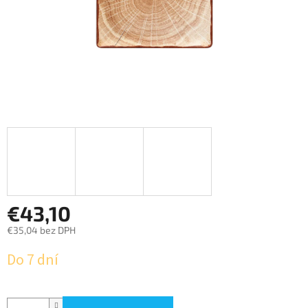
€43,10
€35,04 bez DPH
Jednotková
Do 7 dní
cena: