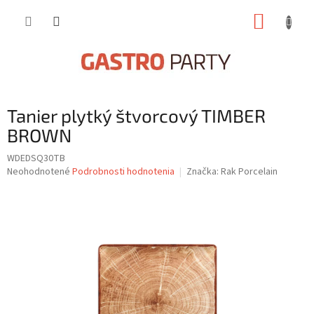
Prejsť
NÁKUP
na
obsah
KOŠÍK
Tanier plytký štvorcový TIMBER
BROWN
WDEDSQ30TB
Priemerné
Neohodnotené
Podrobnosti hodnotenia
Značka:
Rak Porcelain
hodnotenie
produktu
je
0,0
z
5
hviezdičiek.