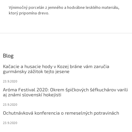
Výnimočný porcelán z jemného a hodvábne lesklého materiálu,
ktorý pripomína drevo.
Z
á
p
ä
Blog
t
Kačacie a husacie hody v Kozej bráne vám zaručia
i
gurmánsky zážitok tejto jesene
e
23.9.2020
Aróma Festival 2020: Okrem špičkových šéfkuchárov varili
aj známi slovenskí hokejisti
23.9.2020
Ochutnávková konferencia o remeselných potravinách
23.9.2020