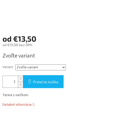
od
€13,50
od
€10,98
bez DPH
Jednotková
Zvoľte variant
cena:
Variant
Pridať do košíka
Terina s viečkom
Detailné informácie