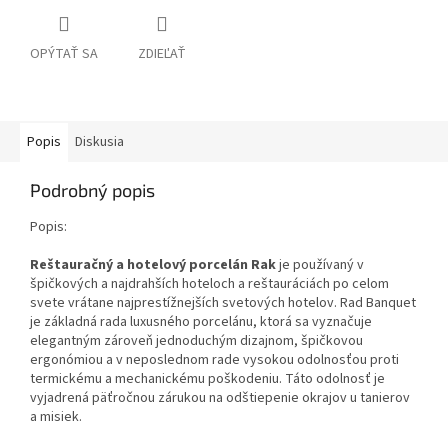
OPÝTAŤ SA
ZDIEĽAŤ
Popis
Diskusia
Podrobný popis
Popis:
Reštauračný a hotelový porcelán Rak
je používaný v
špičkových a najdrahších hoteloch a reštauráciách po celom
svete vrátane najprestížnejších svetových hotelov. Rad Banquet
je základná rada luxusného porcelánu, ktorá sa vyznačuje
elegantným zároveň jednoduchým dizajnom, špičkovou
ergonómiou a v neposlednom rade vysokou odolnosťou proti
termickému a mechanickému poškodeniu. Táto odolnosť je
vyjadrená päťročnou zárukou na odštiepenie okrajov u tanierov
a misiek.