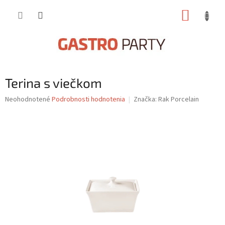
Prejsť
NÁKUP
na
obsah
KOŠÍK
Terina s viečkom
Priemerné
Neohodnotené
Podrobnosti hodnotenia
Značka:
Rak Porcelain
hodnotenie
produktu
je
0,0
z
5
hviezdičiek.