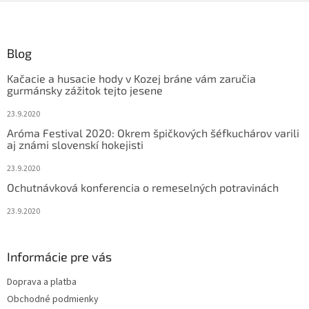
Z
á
p
ä
Blog
t
Kačacie a husacie hody v Kozej bráne vám zaručia
i
gurmánsky zážitok tejto jesene
e
23.9.2020
Aróma Festival 2020: Okrem špičkových šéfkuchárov varili
aj známi slovenskí hokejisti
23.9.2020
Ochutnávková konferencia o remeselných potravinách
23.9.2020
Informácie pre vás
Doprava a platba
Obchodné podmienky