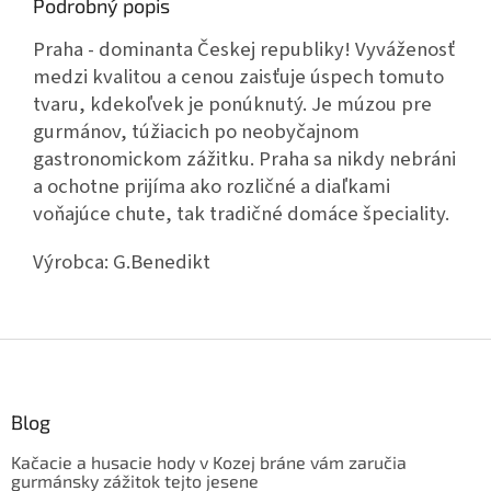
Podrobný popis
Praha - dominanta Českej republiky! Vyváženosť
medzi kvalitou a cenou zaisťuje úspech tomuto
tvaru, kdekoľvek je ponúknutý. Je múzou pre
gurmánov, túžiacich po neobyčajnom
gastronomickom zážitku. Praha sa nikdy nebráni
a ochotne prijíma ako rozličné a diaľkami
voňajúce chute, tak tradičné domáce špeciality.
Výrobca:
G.Benedikt
Z
á
p
ä
Blog
t
Kačacie a husacie hody v Kozej bráne vám zaručia
i
gurmánsky zážitok tejto jesene