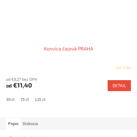
Konvica čajová PRAHA
Do 7 dní
od €9,27 bez DPH
€11,40
od
DETAIL
30 cl
75 cl
125 cl
Popis
Diskusia