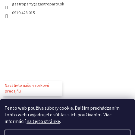
gastroparty
@
gastroparty.sk
0910 428 015
Navštívte našu vzorkovú
predajňu
Tento web používa súbory cookie. Ďalším prechádzaním
tohto webu vyjadrujete súhlas s ich používaním. Viac
informácií
na tejto stránke
.
Vytvoril Shoptet