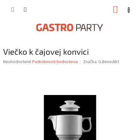
Prejsť
NÁKUP
na
obsah
KOŠÍK
Viečko k čajovej konvici
Priemerné
Neohodnotené
Podrobnosti hodnotenia
Značka:
G.Benedikt
hodnotenie
produktu
je
0,0
z
5
hviezdičiek.