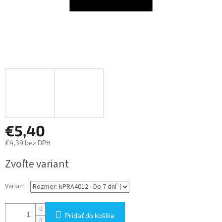
€5,40
€4,39 bez DPH
Jednotková
Zvoľte variant
cena:
Variant
Pridať do košíka