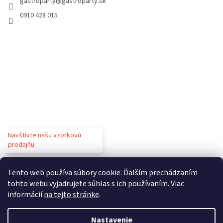
gastroparty
@
gastroparty.sk
0910 428 015
Navštívte našu vzorkovú
predajňu
Tento web používa súbory cookie. Ďalším prechádzaním
tohto webu vyjadrujete súhlas s ich používaním. Viac
informácií
na tejto stránke
.
Vytvoril Shoptet
Nastavenie