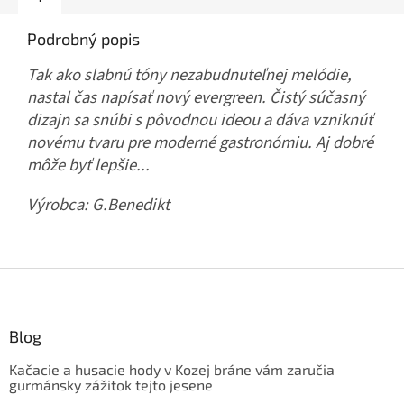
Podrobný popis
Tak ako slabnú tóny nezabudnuteľnej melódie,
nastal čas napísať nový evergreen. Čistý súčasný
dizajn sa snúbi s pôvodnou ideou a dáva vzniknúť
novému tvaru pre moderné gastronómiu. Aj dobré
môže byť lepšie...
Výrobca:
G.Benedikt
Z
á
p
ä
Blog
t
Kačacie a husacie hody v Kozej bráne vám zaručia
i
gurmánsky zážitok tejto jesene
e