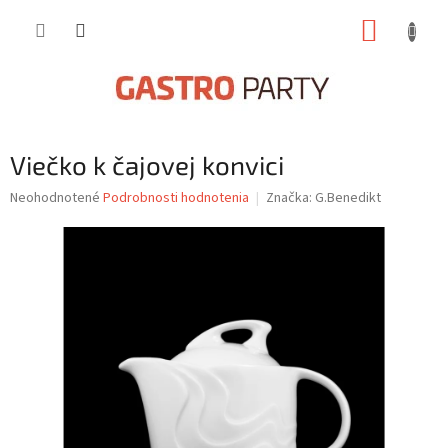
Prejsť
NÁKUP
na
obsah
KOŠÍK
Viečko k čajovej konvici
Priemerné
Neohodnotené
Podrobnosti hodnotenia
Značka:
G.Benedikt
hodnotenie
produktu
je
0,0
z
5
hviezdičiek.