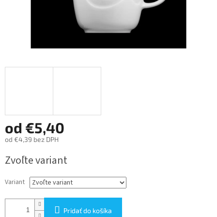
od
€5,40
od
€4,39
bez DPH
Jednotková
Zvoľte variant
cena:
Variant
Pridať do košíka