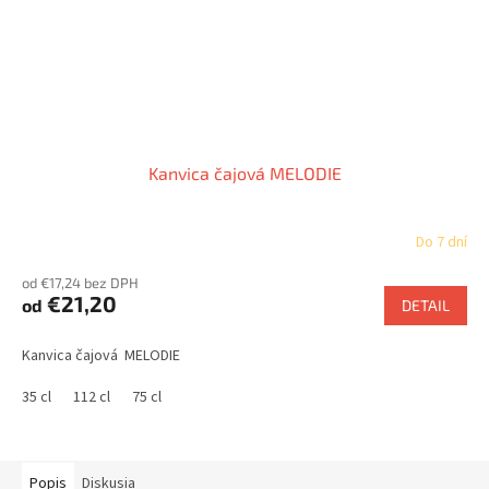
Kanvica čajová MELODIE
Do 7 dní
od €17,24 bez DPH
€21,20
od
DETAIL
Kanvica čajová MELODIE
35 cl
112 cl
75 cl
Popis
Diskusia