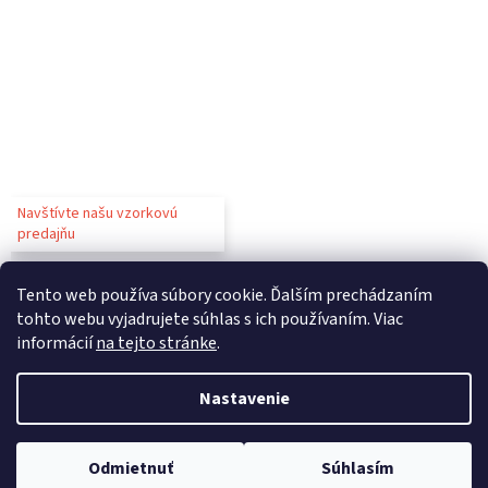
Navštívte našu vzorkovú
predajňu
Tento web používa súbory cookie. Ďalším prechádzaním
tohto webu vyjadrujete súhlas s ich používaním. Viac
informácií
na tejto stránke
.
Vytvoril Shoptet
Nastavenie
Copyright 2026
Gastroparty
. Všetky práva vyhradené.
Upraviť
Odmietnuť
Súhlasím
nastavenie cookies