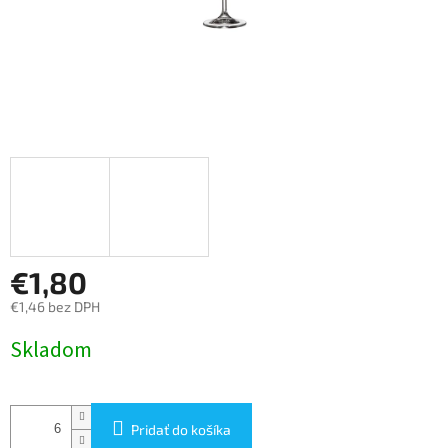
€1,80
€1,46 bez DPH
Jednotková
Skladom
cena:
Pridať do košíka