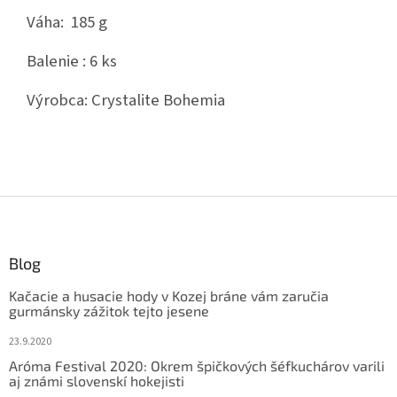
Váha: 185 g
Balenie : 6 ks
Výrobca: Crystalite Bohemia
Z
á
p
ä
Blog
t
Kačacie a husacie hody v Kozej bráne vám zaručia
i
gurmánsky zážitok tejto jesene
e
23.9.2020
Aróma Festival 2020: Okrem špičkových šéfkuchárov varili
aj známi slovenskí hokejisti