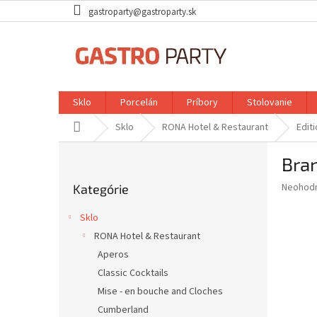
Prejsť
gastroparty@gastroparty.sk
na
obsah
Sklo
Porcelán
Príbory
Stolovanie
Domov
Sklo
RONA Hotel & Restaurant
Edit
B
Bra
o
Preskočiť
č
Priemer
Neohod
Kategórie
kategórie
n
hodnote
ý
produkt
Sklo
p
je
RONA Hotel & Restaurant
0,0
a
z
Aperos
n
5
e
Classic Cocktails
hviezdič
l
Mise - en bouche and Cloches
Cumberland