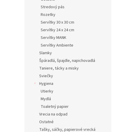
Stredový pás
Rozetky
Servítky 30 x 30 cm
Servítky 24 x 24 cm
Servítky MANK
Servítky Ambiente
Slamky
Špáradlá, špajdle, napichovadlá
Taniere, tácky a misky
Sviečky
Hygiena
Utierky
Mydlá
Toaletný papier
Vrecia na odpad
Ostatné
Tašky, sáčky, papierové vrecká