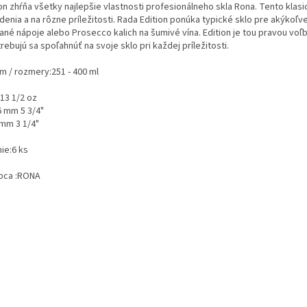
on zhŕňa všetky najlepšie vlastnosti profesionálneho skla Rona. Tento klas
adenia a na rôzne príležitosti. Rada Edition ponúka typické sklo pre akýkoľ
ané nápoje alebo Prosecco kalich na šumivé vína. Edition je tou pravou voľb
rebujú sa spoľahnúť na svoje sklo pri každej príležitosti.
m / rozmery:
251 - 400 ml
 13 1/2 oz
6 mm 5 3/4"
 mm 3 1/4"
ie:
6 ks
bca :
RONA