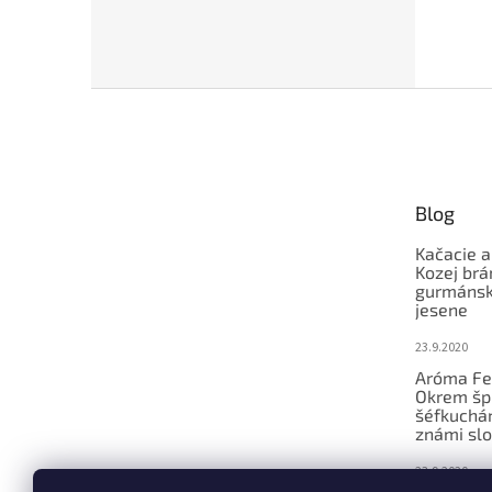
Z
á
p
ä
t
Blog
i
e
Kačacie a
Kozej brá
gurmánsky
jesene
23.9.2020
Aróma Fe
Okrem šp
šéfkucháro
známi slo
23.9.2020