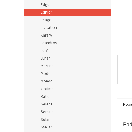
Edge
Edition
Image
Invitation
Karafy
Leandros
Le Vin
Lunar
Martina
Mode
Mondo
Optima
Ratio
Select
Popi
Sensual
Solar
Pod
Stellar