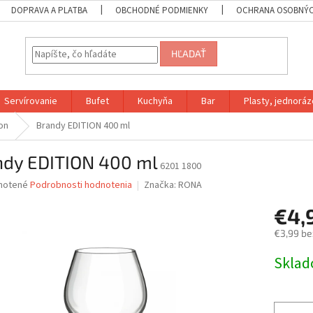
DOPRAVA A PLATBA
OBCHODNÉ PODMIENKY
OCHRANA OSOBNÝC
HĽADAŤ
Servírovanie
Bufet
Kuchyňa
Bar
Plasty, jednoráz
ion
Brandy EDITION 400 ml
ndy EDITION 400 ml
6201 1800
né
notené
Podrobnosti hodnotenia
Značka:
RONA
nie
€4,
u
€3,99 be
Jednotk
Skla
cena:
iek.