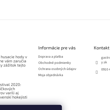
Informácie pre vás
Kontakt
 husacie hody v
Doprava a platba
gastr
ne vám zaručia
y.sk
Obchodné podmienky
 zážitok tejto
Ochrana osobných údajov
0910 
Moja objednávka
stival 2020:
ičkových
v varili aj
venskí hokejisti