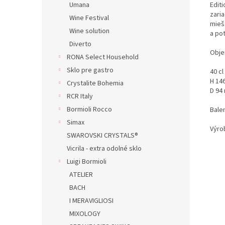
Editi
Umana
zari
Wine Festival
mieš
Wine solution
a pot
Diverto
Obje
RONA Select Household
Sklo pre gastro
40 cl
H 14
Crystalite Bohemia
D 94
RCR Italy
Bormioli Rocco
Balen
Simax
Výro
SWAROVSKI CRYSTALS®
Vicrila - extra odolné sklo
Luigi Bormioli
ATELIER
BACH
I MERAVIGLIOSI
MIXOLOGY