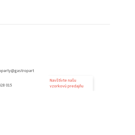
oparty
@
gastropart
Navštívte našu
428 015
vzorkovú predajňu