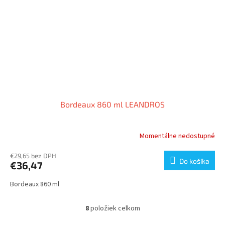
Bordeaux 860 ml LEANDROS
Momentálne nedostupné
€29,65 bez DPH
Do košíka
€36,47
Bordeaux 860 ml
8
položiek celkom
O
v