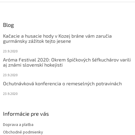
l
Z
á
á
d
p
a
ä
Blog
c
t
i
Kačacie a husacie hody v Kozej bráne vám zaručia
i
e
gurmánsky zážitok tejto jesene
p
e
r
23.9.2020
v
Aróma Festival 2020: Okrem špičkových šéfkuchárov varili
k
aj známi slovenskí hokejisti
y
v
23.9.2020
ý
Ochutnávková konferencia o remeselných potravinách
p
i
23.9.2020
s
u
Informácie pre vás
Doprava a platba
Obchodné podmienky