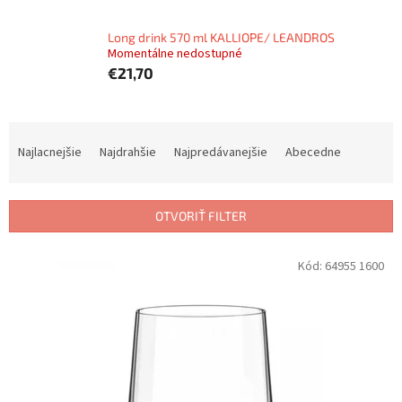
Long drink 570 ml KALLIOPE/ LEANDROS
Momentálne nedostupné
€21,70
R
a
Najlacnejšie
Najdrahšie
Najpredávanejšie
Abecedne
d
e
n
OTVORIŤ FILTER
i
e
V
Kód:
64955 1600
p
ý
r
p
o
i
d
s
u
p
k
r
t
o