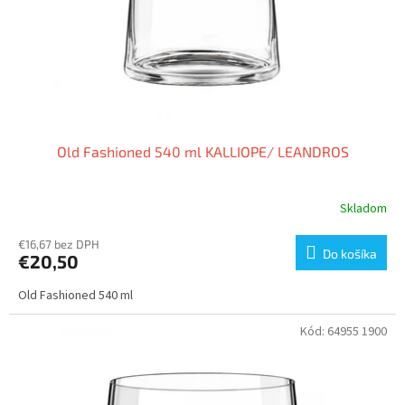
o
d
v
u
k
t
o
v
Old Fashioned 540 ml KALLIOPE/ LEANDROS
Skladom
€16,67 bez DPH
Do košíka
€20,50
Old Fashioned 540 ml
Kód:
64955 1900