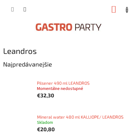
Prejsť
NÁKUP
na
obsah
KOŠÍK
Leandros
Najpredávanejšie
Pilsener 490 ml LEANDROS
Momentálne nedostupné
€32,30
Mineral water 480 ml KALLIOPE/ LEANDROS
Skladom
€20,80