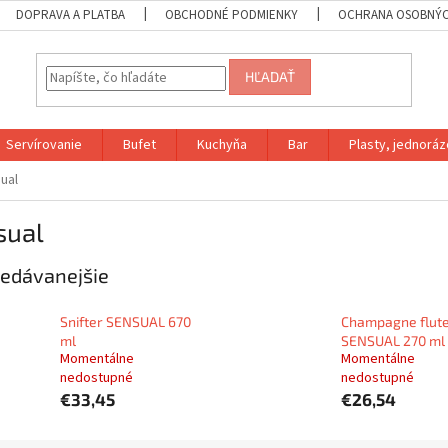
DOPRAVA A PLATBA
OBCHODNÉ PODMIENKY
OCHRANA OSOBNÝC
HĽADAŤ
Servírovanie
Bufet
Kuchyňa
Bar
Plasty, jednoráz
ual
sual
edávanejšie
Snifter SENSUAL 670
Champagne flut
ml
SENSUAL 270 ml
Momentálne
Momentálne
nedostupné
nedostupné
€33,45
€26,54