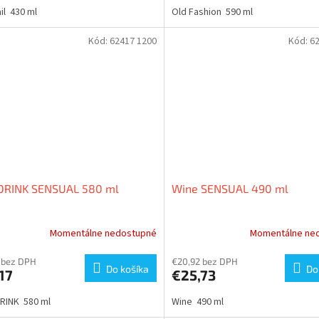
il 430 ml
Old Fashion 590 ml
Kód:
62417 1200
Kód:
6
DRINK SENSUAL 580 ml
Wine SENSUAL 490 ml
Momentálne nedostupné
Momentálne ne
 bez DPH
€20,92 bez DPH
Do košíka
Do
17
€25,73
RINK 580 ml
Wine 490 ml