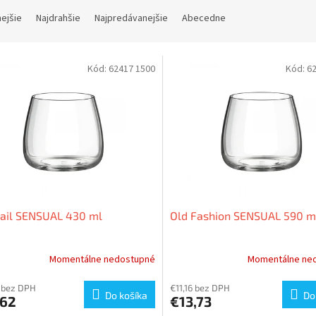
nejšie
Najdrahšie
Najpredávanejšie
Abecedne
Kód:
62417 1500
Kód:
6
tail SENSUAL 430 ml
Old Fashion SENSUAL 590 m
Momentálne nedostupné
Momentálne ne
 bez DPH
€11,16 bez DPH
Do košíka
Do
,62
€13,73