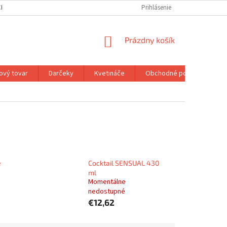
H ÚDAJOV
MOJA OBJEDNÁVKA
Prihlásenie
NÁKUPNÝ
Prázdny košík
KOŠÍK
ový tovar
Darčeky
Kvetináče
Obchodné podmienky
e
Cocktail SENSUAL 430
ml
Momentálne
nedostupné
€12,62