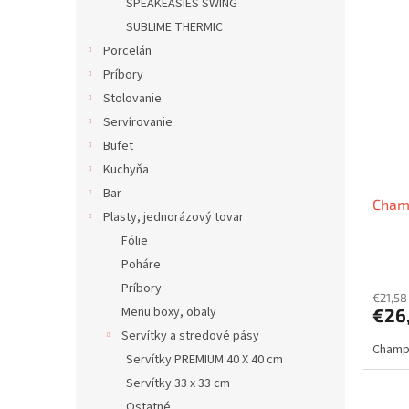
SPEAKEASIES SWING
SUBLIME THERMIC
Porcelán
Príbory
Stolovanie
Servírovanie
Bufet
Kuchyňa
Bar
Cham
Plasty, jednorázový tovar
Fólie
Poháre
Príbory
€21,58
Menu boxy, obaly
€26
Servítky a stredové pásy
Champa
Servítky PREMIUM 40 X 40 cm
Servítky 33 x 33 cm
Ostatné