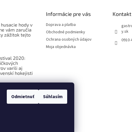
Informácie pre vás
Kontakt
 husacie hody v
Doprava a platba
gastr
ne vám zaručia
y.sk
Obchodné podmienky
 zážitok tejto
Ochrana osobných údajov
0910 
Moja objednávka
stival 2020:
ičkových
v varili aj
venskí hokejisti
ková
ia o
Odmietnuť
Súhlasím
ých potravinách
praviť nastavenie cookies