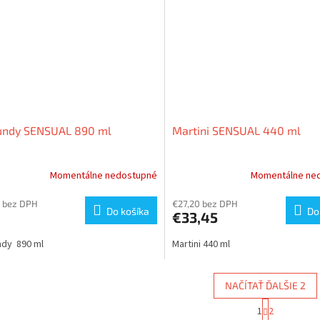
undy SENSUAL 890 ml
Martini SENSUAL 440 ml
Momentálne nedostupné
Momentálne ne
 bez DPH
€27,20 bez DPH
Do košíka
Do
€33,45
ndy 890 ml
Martini 440 ml
NAČÍTAŤ ĎALŠIE 2
S
1
2
O
t