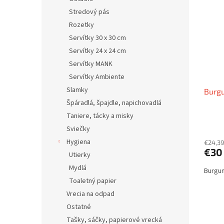
Stredový pás
Rozetky
Servítky 30 x 30 cm
Servítky 24 x 24 cm
Servítky MANK
Servítky Ambiente
Slamky
Burg
Špáradlá, špajdle, napichovadlá
Taniere, tácky a misky
Sviečky
Hygiena
€24,39
€30
Utierky
Mydlá
Burgu
Toaletný papier
Vrecia na odpad
Ostatné
Tašky, sáčky, papierové vrecká