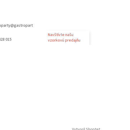
oparty
@
gastropart
Navštívte našu
428 015
vzorkovú predajňu
Vytvoril Shoptet