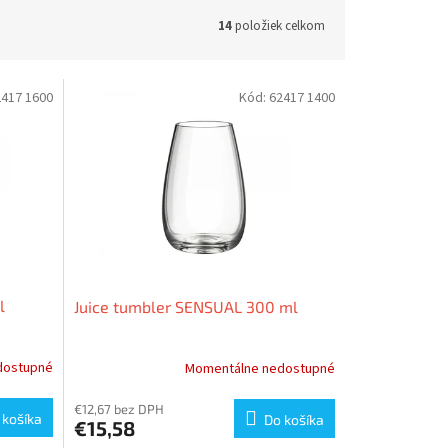
14
položiek celkom
2417 1600
Kód:
62417 1400
l
Juice tumbler SENSUAL 300 ml
dostupné
Momentálne nedostupné
€12,67 bez DPH
 košíka
Do košíka
€15,58