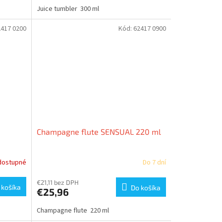
Juice tumbler 300 ml
2417 0200
Kód:
62417 0900
Champagne flute SENSUAL 220 ml
dostupné
Do 7 dní
€21,11 bez DPH
 košíka
Do košíka
€25,96
Champagne flute 220 ml