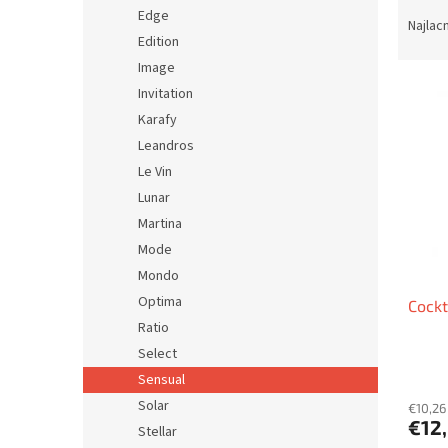
R
Edge
a
Najlac
Edition
d
e
Image
V
n
Invitation
ý
i
Karafy
p
e
Leandros
i
p
Le Vin
s
r
p
Lunar
o
r
d
Martina
o
u
Mode
d
k
Mondo
u
t
Optima
Cock
k
o
Ratio
t
v
o
Select
v
Sensual
Solar
€10,26
€12
Stellar