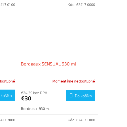
2417 0100
Kód:
62417 0000
Bordeaux SENSUAL 930 ml
dostupné
Momentálne nedostupné
€24,39 bez DPH
 košíka
Do košíka
€30
Bordeaux 930 ml
2417 2800
Kód:
62417 1800