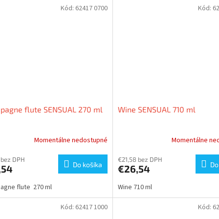
Kód:
62417 0700
Kód:
6
pagne flute SENSUAL 270 ml
Wine SENSUAL 710 ml
Momentálne nedostupné
Momentálne ne
 bez DPH
€21,58 bez DPH
Do košíka
Do
,54
€26,54
gne flute 270 ml
Wine 710 ml
Kód:
62417 1000
Kód:
6