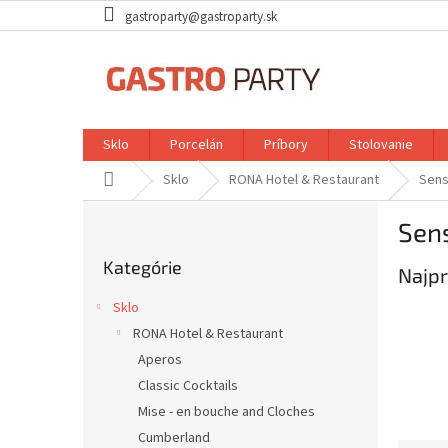
Prejsť
gastroparty@gastroparty.sk
na
obsah
Sklo
Porcelán
Príbory
Stolovanie
Domov
Sklo
RONA Hotel & Restaurant
Sens
B
Sen
o
Preskočiť
č
Kategórie
kategórie
Najpr
n
ý
Sklo
p
RONA Hotel & Restaurant
a
Aperos
n
e
Classic Cocktails
l
Mise - en bouche and Cloches
Cumberland