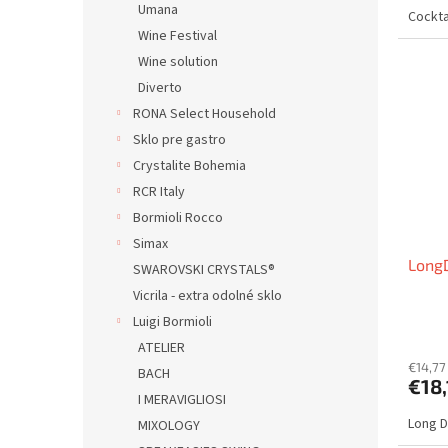
Umana
Cockta
Wine Festival
Wine solution
Diverto
RONA Select Household
Sklo pre gastro
Crystalite Bohemia
RCR Italy
Bormioli Rocco
Simax
Long
SWAROVSKI CRYSTALS®
Vicrila - extra odolné sklo
Luigi Bormioli
ATELIER
€14,77
BACH
€18,
I MERAVIGLIOSI
Long D
MIXOLOGY