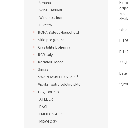
Na r
Umana
odpo
Wine Festival
znem
Wine solution
chví
Diverto
Obje
RONA Select Household
Sklo pre gastro
H 19
Crystalite Bohemia
D 14
RCR Italy
Bormioli Rocco
44 cl
Simax
Balen
SWAROVSKI CRYSTALS®
Výro
Vicrila - extra odolné sklo
Luigi Bormioli
ATELIER
BACH
I MERAVIGLIOSI
MIXOLOGY