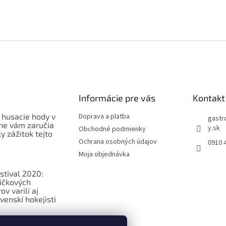
Informácie pre vás
Kontakt
 husacie hody v
Doprava a platba
gastr
ne vám zaručia
y.sk
Obchodné podmienky
 zážitok tejto
Ochrana osobných údajov
0910 
Moja objednávka
stival 2020:
ičkových
v varili aj
venskí hokejisti