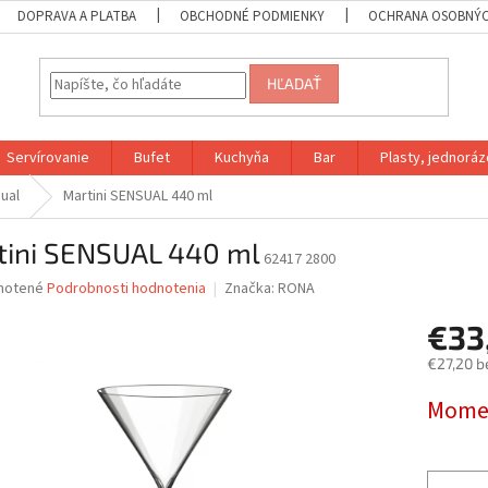
DOPRAVA A PLATBA
OBCHODNÉ PODMIENKY
OCHRANA OSOBNÝC
HĽADAŤ
Servírovanie
Bufet
Kuchyňa
Bar
Plasty, jednoráz
ual
Martini SENSUAL 440 ml
tini SENSUAL 440 ml
62417 2800
né
notené
Podrobnosti hodnotenia
Značka:
RONA
nie
€33
u
€27,20 b
Jednotk
Momen
cena:
iek.