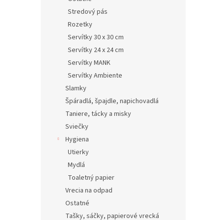
Stredový pás
Rozetky
Servítky 30 x 30 cm
Servítky 24 x 24 cm
Servítky MANK
Servítky Ambiente
Slamky
Špáradlá, špajdle, napichovadlá
Taniere, tácky a misky
Sviečky
Hygiena
Utierky
Mydlá
Toaletný papier
Vrecia na odpad
Ostatné
Tašky, sáčky, papierové vrecká