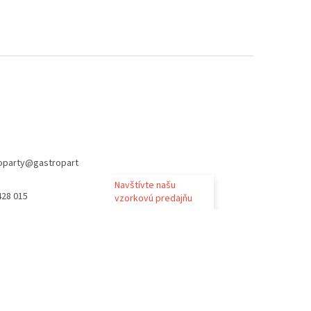
oparty
@
gastropart
Navštívte našu
428 015
vzorkovú predajňu