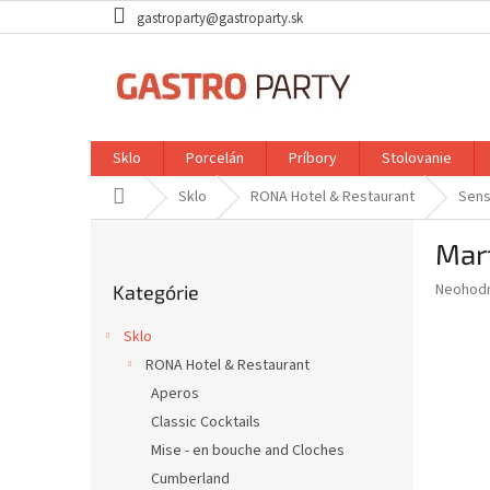
Prejsť
gastroparty@gastroparty.sk
na
obsah
Sklo
Porcelán
Príbory
Stolovanie
Domov
Sklo
RONA Hotel & Restaurant
Sens
B
Mar
o
Preskočiť
č
Priemer
Neohod
Kategórie
kategórie
n
hodnote
ý
produkt
Sklo
p
je
RONA Hotel & Restaurant
0,0
a
z
Aperos
n
5
e
Classic Cocktails
hviezdič
l
Mise - en bouche and Cloches
Cumberland