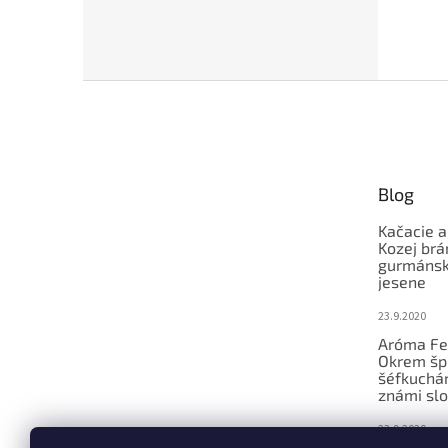
Z
á
p
ä
t
Blog
i
e
Kačacie a
Kozej brá
gurmánsky
jesene
23.9.2020
Aróma Fe
Okrem šp
šéfkucháro
známi slo
23.9.2020