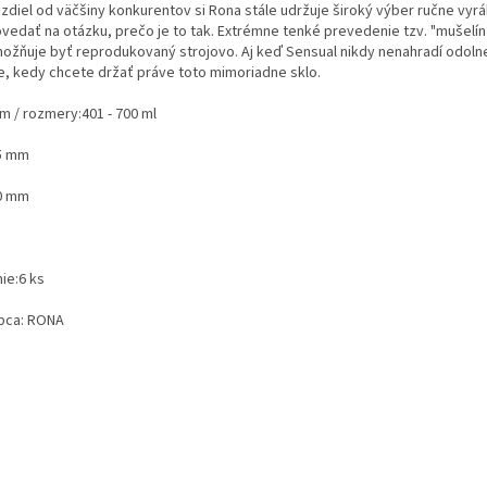
ozdiel od väčšiny konkurentov si Rona stále udržuje široký výber ručne vy
vedať na otázku, prečo je to tak. Extrémne tenké prevedenie tzv. "mušelín“
ožňuje byť reprodukovaný strojovo. Aj keď Sensual nikdy nenahradí odolnej
le, kedy chcete držať práve toto mimoriadne sklo.
m / rozmery:
401 - 700 ml
5 mm
0 mm
ie:
6 ks
bca:
RONA