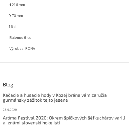
H 216 mm
D 70 mm
16 cl
Balenie:
6 ks
Výrobca:
RONA
Z
á
p
ä
Blog
t
Kačacie a husacie hody v Kozej bráne vám zaručia
i
gurmánsky zážitok tejto jesene
e
23.9.2020
Aróma Festival 2020: Okrem špičkových šéfkuchárov varili
aj známi slovenskí hokejisti