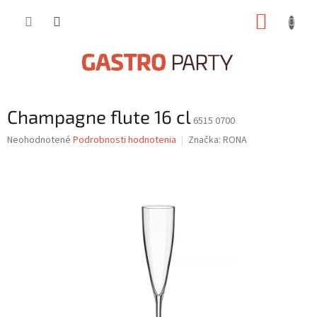
Prejsť
NÁKUP
na
obsah
KOŠÍK
Champagne flute 16 cl
6515 0700
Priemerné
Neohodnotené
Podrobnosti hodnotenia
Značka:
RONA
hodnotenie
produktu
je
0,0
z
5
hviezdičiek.