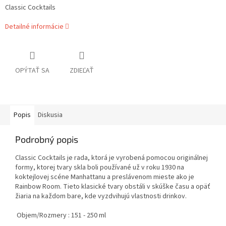
Classic Cocktails
Detailné informácie
OPÝTAŤ SA
ZDIEĽAŤ
Popis
Diskusia
Podrobný popis
Classic Cocktails je rada, ktorá je vyrobená pomocou originálnej
formy, ktorej tvary skla boli používané už v roku 1930 na
koktejlovej scéne Manhattanu a preslávenom mieste ako je
Rainbow Room. Tieto klasické tvary obstáli v skúške času a opäť
žiaria na každom bare, kde vyzdvihujú vlastnosti drinkov.
Objem/Rozmery :
151 - 250 ml