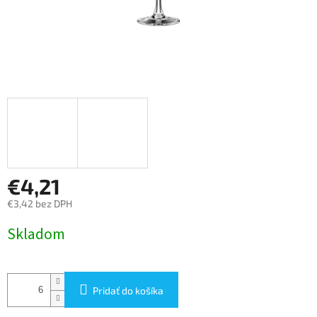
€4,21
€3,42 bez DPH
Jednotková
Skladom
cena:
Pridať do košíka