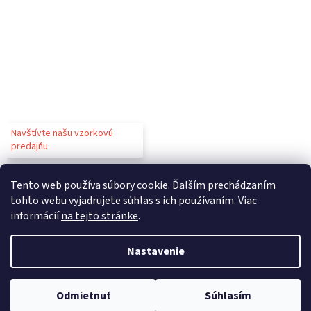
Navštívte našu vzorkovú
predajňu
Tento web používa súbory cookie. Ďalším prechádzaním
tohto webu vyjadrujete súhlas s ich používaním. Viac
informácií
na tejto stránke
.
Vytvoril Shoptet
Nastavenie
Copyright 2026
Gastroparty
. Všetky práva vyhradené.
Upraviť
Odmietnuť
Súhlasím
nastavenie cookies