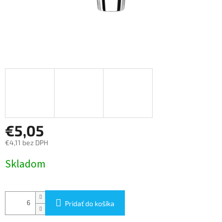
€5,05
€4,11 bez DPH
Jednotková
Skladom
cena:
Pridať do košíka