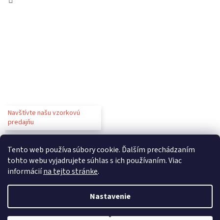
Navštívte našu vzorkovú
predajňu
Tento web používa súbory cookie. Ďalším prechádzaním
tohto webu vyjadrujete súhlas s ich používaním. Viac
informácií
na tejto stránke
.
Vytvoril Shoptet
Nastavenie
Copyright 2026
Gastroparty
. Všetky práva vyhradené.
Upraviť