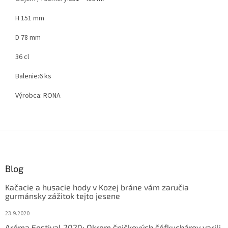
H 151 mm
D 78 mm
36 cl
Balenie:
6 ks
Výrobca:
RONA
Z
á
p
ä
Blog
t
Kačacie a husacie hody v Kozej bráne vám zaručia
i
gurmánsky zážitok tejto jesene
e
23.9.2020
Aróma Festival 2020: Okrem špičkových šéfkuchárov varili