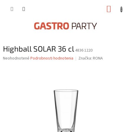
Prejsť
NÁKUP
na
obsah
KOŠÍK
Highball SOLAR 36 cl
4836 1220
Priemerné
Neohodnotené
Podrobnosti hodnotenia
Značka:
RONA
hodnotenie
produktu
je
0,0
z
5
hviezdičiek.