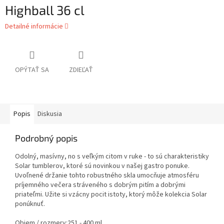
Highball 36 cl
Detailné informácie
OPÝTAŤ SA
ZDIEĽAŤ
Popis
Diskusia
Podrobný popis
Odolný, masívny, no s veľkým citom v ruke - to sú charakteristiky
Solar tumblerov, ktoré sú novinkou v našej gastro ponuke.
Uvoľnené držanie tohto robustného skla umocňuje atmosféru
príjemného večera stráveného s dobrým pitím a dobrými
priateľmi. Užite si vzácny pocit istoty, ktorý môže kolekcia Solar
ponúknuť.
Objem / rozmery:
251 - 400 ml