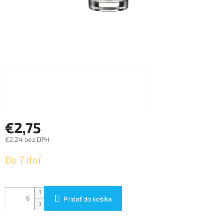
€2,75
€2,24 bez DPH
Jednotková
Do 7 dní
cena:
Pridať do košíka