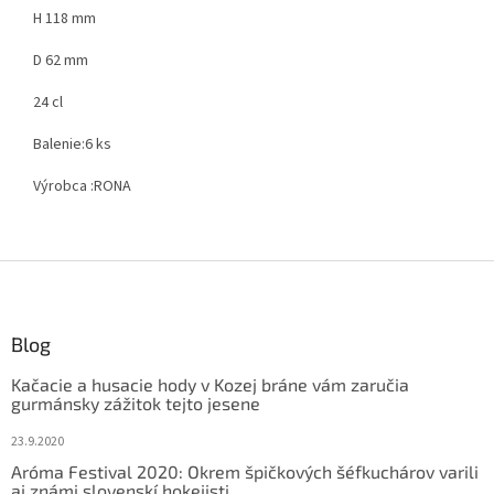
H 118 mm
D 62 mm
24 cl
Balenie:
6 ks
Výrobca :
RONA
Z
á
p
ä
Blog
t
Kačacie a husacie hody v Kozej bráne vám zaručia
i
gurmánsky zážitok tejto jesene
e
23.9.2020
Aróma Festival 2020: Okrem špičkových šéfkuchárov varili
aj známi slovenskí hokejisti