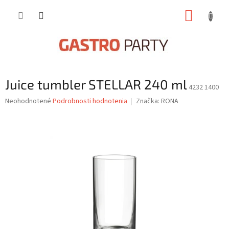
Prejsť
NÁKUP
na
obsah
KOŠÍK
Juice tumbler STELLAR 240 ml
4232 1400
Priemerné
Neohodnotené
Podrobnosti hodnotenia
Značka:
RONA
hodnotenie
produktu
je
0,0
z
5
hviezdičiek.