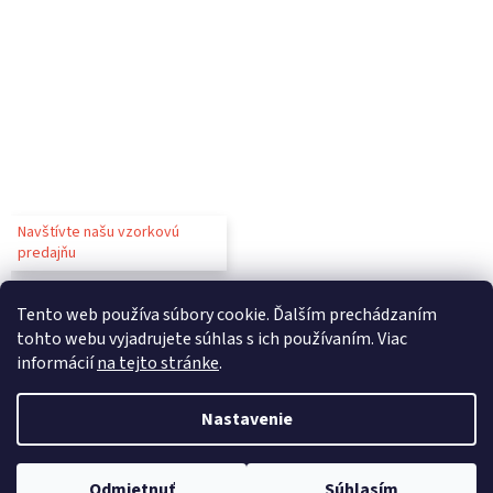
Navštívte našu vzorkovú
predajňu
Tento web používa súbory cookie. Ďalším prechádzaním
tohto webu vyjadrujete súhlas s ich používaním. Viac
informácií
na tejto stránke
.
Vytvoril Shoptet
Nastavenie
Copyright 2026
Gastroparty
. Všetky práva vyhradené.
Upraviť
Odmietnuť
Súhlasím
nastavenie cookies