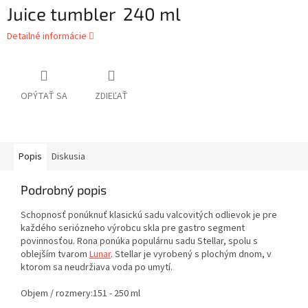
Juice tumbler 240 ml
Detailné informácie
OPÝTAŤ SA
ZDIEĽAŤ
Popis
Diskusia
Podrobný popis
Schopnosť ponúknuť klasickú sadu valcovitých odlievok je pre
každého seriózneho výrobcu skla pre gastro segment
povinnosťou. Rona ponúka populárnu sadu Stellar, spolu s
oblejším tvarom
Lunar
. Stellar je vyrobený s plochým dnom, v
ktorom sa neudržiava voda po umytí.
Objem / rozmery:
151 - 250 ml