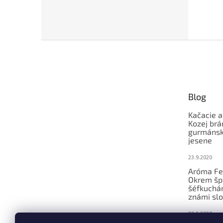
Z
á
p
ä
t
Blog
i
e
Kačacie a
Kozej brá
gurmánsky
jesene
23.9.2020
Aróma Fe
Okrem šp
šéfkucháro
známi slo
23.9.2020