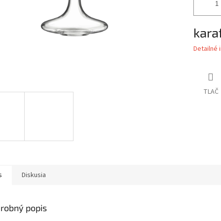
kara
Detailné 
TLAČ
s
Diskusia
robný popis