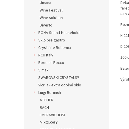
Deka
Umana
fare
Wine Festival
sa v 
Wine solution
Rozm
Diverto
RONA Select Household
H 22
Sklo pre gastro
D 20
Crystalite Bohemia
RCR Italy
100 c
Bormioli Rocco
Balen
Simax
SWAROVSKI CRYSTALS®
Výro
Vicrila - extra odolné sklo
Luigi Bormioli
ATELIER
BACH
I MERAVIGLIOSI
MIXOLOGY