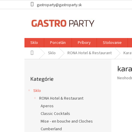
Prejsť
gastroparty@gastroparty.sk
na
obsah
Sklo
Porcelán
Príbory
Stolovanie
Domov
Sklo
RONA Hotel & Restaurant
Kara
B
kar
o
Preskočiť
č
Priemer
Neohod
Kategórie
kategórie
n
hodnote
ý
produkt
Sklo
p
je
RONA Hotel & Restaurant
0,0
a
z
Aperos
n
5
e
Classic Cocktails
hviezdič
l
Mise - en bouche and Cloches
Cumberland