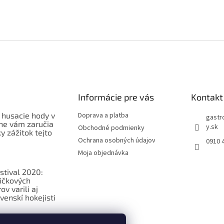
Informácie pre vás
Kontakt
 husacie hody v
Doprava a platba
gastr
ne vám zaručia
y.sk
Obchodné podmienky
 zážitok tejto
Ochrana osobných údajov
0910 
Moja objednávka
stival 2020:
ičkových
v varili aj
venskí hokejisti