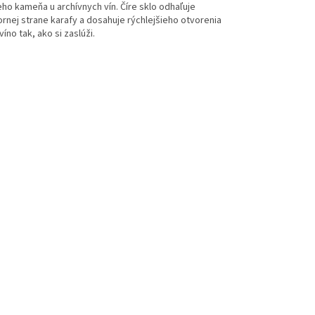
o kameňa u archívnych vín. Číre sklo odhaľuje
ornej strane karafy a dosahuje rýchlejšieho otvorenia
no tak, ako si zaslúži.