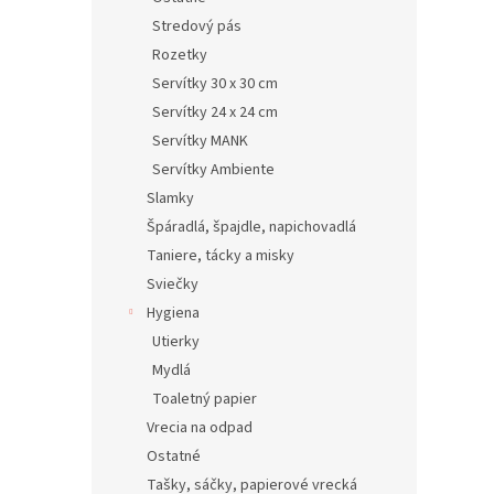
Stredový pás
Rozetky
Servítky 30 x 30 cm
Servítky 24 x 24 cm
Servítky MANK
Servítky Ambiente
Slamky
Špáradlá, špajdle, napichovadlá
Taniere, tácky a misky
Sviečky
Hygiena
Utierky
Mydlá
Toaletný papier
Vrecia na odpad
Ostatné
Tašky, sáčky, papierové vrecká