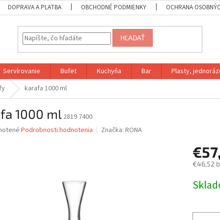
DOPRAVA A PLATBA
OBCHODNÉ PODMIENKY
OCHRANA OSOBNÝC
HĽADAŤ
Servírovanie
Bufet
Kuchyňa
Bar
Plasty, jednoráz
fy
karafa 1000 ml
afa 1000 ml
2819 7400
né
notené
Podrobnosti hodnotenia
Značka:
RONA
nie
€57
u
€46,52 
Jednotk
Skla
cena:
iek.