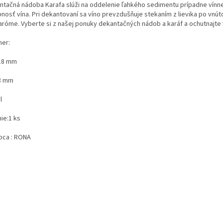
ntačná nádoba Karafa slúži na oddelenie ľahkého sedimentu prípadne vínneh
bnosť vína. Pri dekantovaní sa víno prevzdušňuje stekaním z lievika po vnút
aróme. Vyberte si z našej ponuky dekantačných nádob a karáf a ochutnajte ví
er:
18 mm
8 mm
l
ie:
1 ks
bca :
RONA