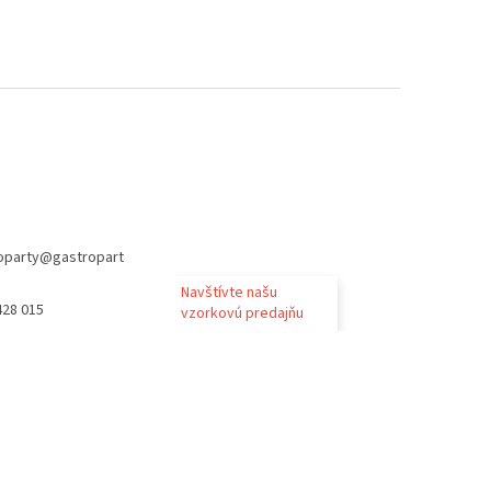
oparty
@
gastropart
Navštívte našu
428 015
vzorkovú predajňu