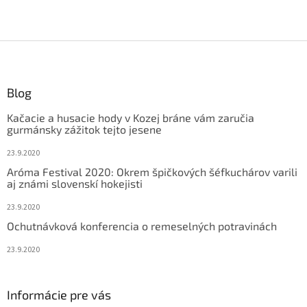
Z
á
p
ä
Blog
t
Kačacie a husacie hody v Kozej bráne vám zaručia
i
gurmánsky zážitok tejto jesene
e
23.9.2020
Aróma Festival 2020: Okrem špičkových šéfkuchárov varili
aj známi slovenskí hokejisti
23.9.2020
Ochutnávková konferencia o remeselných potravinách
23.9.2020
Informácie pre vás