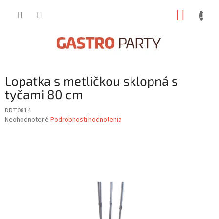
Prejsť
NÁKUP
na
obsah
KOŠÍK
Lopatka s metličkou sklopná s
tyčami 80 cm
DRT0814
Priemerné
Neohodnotené
Podrobnosti hodnotenia
hodnotenie
produktu
je
0,0
z
5
hviezdičiek.