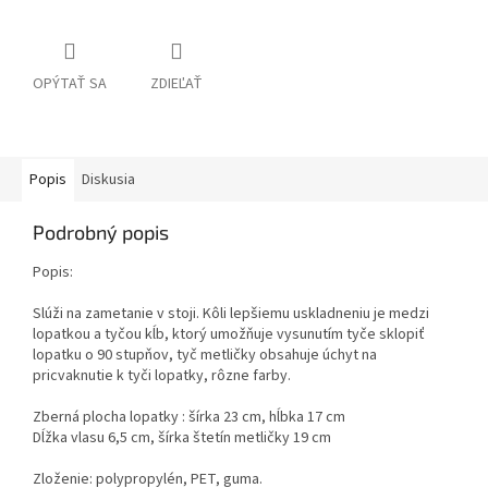
OPÝTAŤ SA
ZDIEĽAŤ
Popis
Diskusia
Podrobný popis
Popis:
Slúži na zametanie v stoji. Kôli lepšiemu uskladneniu je medzi
lopatkou a tyčou kĺb, ktorý umožňuje vysunutím tyče sklopiť
lopatku o 90 stupňov, tyč metličky obsahuje úchyt na
pricvaknutie k tyči lopatky, rôzne farby.
Zberná plocha lopatky : šírka 23 cm, hĺbka 17 cm
Dĺžka vlasu 6,5 cm, šírka štetín metličky 19 cm
Zloženie: polypropylén, PET, guma.