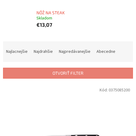
NÔŽ NA STEAK
Skladom
€13,07
R
a
Najlacnejšie
Najdrahšie
Najpredávanejšie
Abecedne
d
e
n
OTVORIŤ FILTER
i
e
V
Kód:
0375085200
p
ý
r
p
o
i
d
s
u
p
k
r
t
o