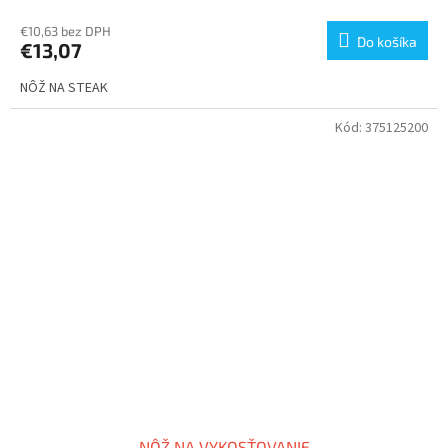
€10,63 bez DPH
Do košíka
€13,07
NÔŽ NA STEAK
Kód:
375125200
NÔŽ NA VYKOSŤOVANIE