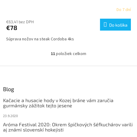
Do 7 dní
€63,41 bez DPH
Do košíka
€78
Súprava nožov na steak Cordoba 4ks
11
položiek celkom
O
v
l
Z
á
á
d
p
a
ä
Blog
c
t
i
Kačacie a husacie hody v Kozej bráne vám zaručia
i
e
gurmánsky zážitok tejto jesene
p
e
r
23.9.2020
v
Aróma Festival 2020: Okrem špičkových šéfkuchárov varili
k
aj známi slovenskí hokejisti
y