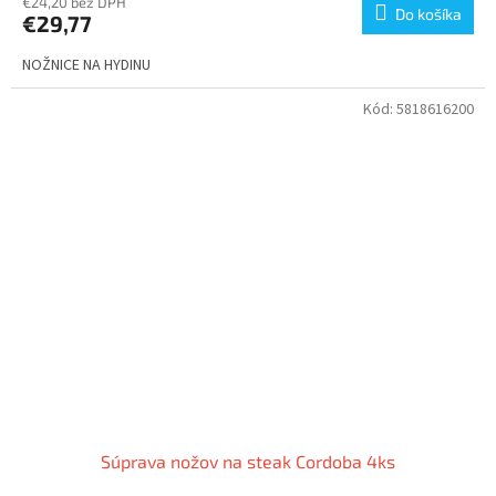
€24,20 bez DPH
Do košíka
€29,77
NOŽNICE NA HYDINU
Kód:
5818616200
Súprava nožov na steak Cordoba 4ks