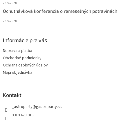
v
23.9.2020
ý
Ochutnávková konferencia o remeselných potravinách
p
i
23.9.2020
s
u
Informácie pre vás
Doprava a platba
Obchodné podmienky
Ochrana osobných údajov
Moja objednávka
Kontakt
gastroparty
@
gastroparty.sk
0910 428 015