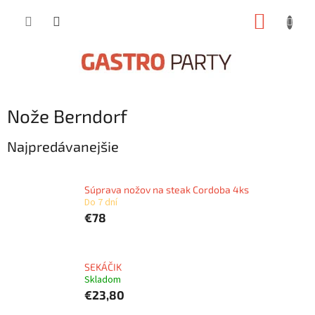
Prejsť
NÁKUP
na
obsah
KOŠÍK
Nože Berndorf
Najpredávanejšie
Súprava nožov na steak Cordoba 4ks
Do 7 dní
€78
SEKÁČIK
Skladom
€23,80