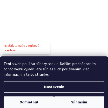
Navštívte našu vzorkovú
predajňu
Tento web používa súbory cookie. Ďalším prechádzaním
tohto webu vyjadrujete súhlas s ich používaním. Viac
informácií
na tejto stránke
.
Vytvoril Shoptet
Nastavenie
Copyright 2026
Gastroparty
. Všetky práva vyhradené.
Upraviť
Odmietnuť
Súhlasím
nastavenie cookies