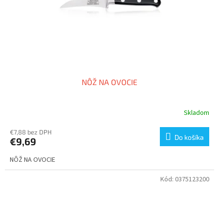
o
d
v
u
k
t
o
v
NÔŽ NA OVOCIE
Skladom
€7,88 bez DPH
Do košíka
€9,69
NÔŽ NA OVOCIE
Kód:
0375123200