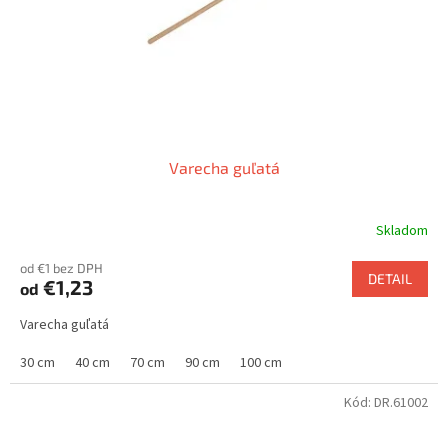
o
d
v
u
k
t
o
v
Varecha guľatá
Skladom
od €1 bez DPH
DETAIL
€1,23
od
Varecha guľatá
30 cm
40 cm
70 cm
90 cm
100 cm
Kód:
DR.61002