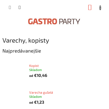
Prejsť
NÁKUP
na
obsah
KOŠÍK
Varechy, kopisty
Najpredávanejšie
Kopist
Skladom
€10,46
od
Varecha guľatá
Skladom
€1,23
od