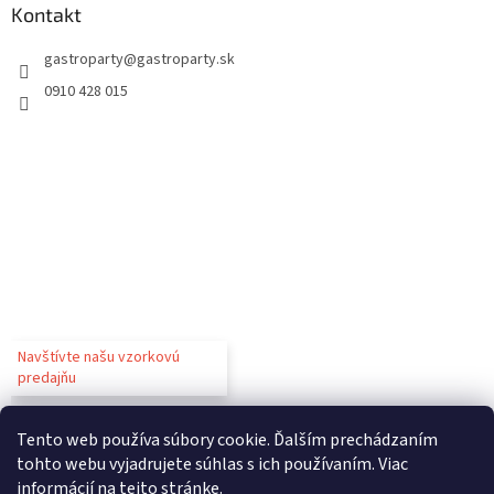
Kontakt
gastroparty
@
gastroparty.sk
0910 428 015
Navštívte našu vzorkovú
predajňu
Tento web používa súbory cookie. Ďalším prechádzaním
tohto webu vyjadrujete súhlas s ich používaním. Viac
informácií
na tejto stránke
.