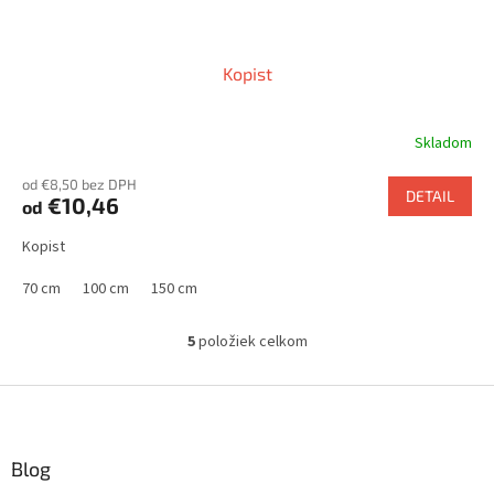
Kopist
Skladom
od €8,50 bez DPH
DETAIL
€10,46
od
Kopist
70 cm
100 cm
150 cm
5
položiek celkom
O
v
l
Z
á
á
d
p
a
ä
Blog
c
t