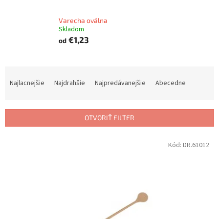
Varecha oválna
Skladom
€1,23
od
R
a
Najlacnejšie
Najdrahšie
Najpredávanejšie
Abecedne
d
e
n
OTVORIŤ FILTER
i
e
V
Kód:
DR.61012
p
ý
r
p
o
i
d
s
u
p
k
r
t
o