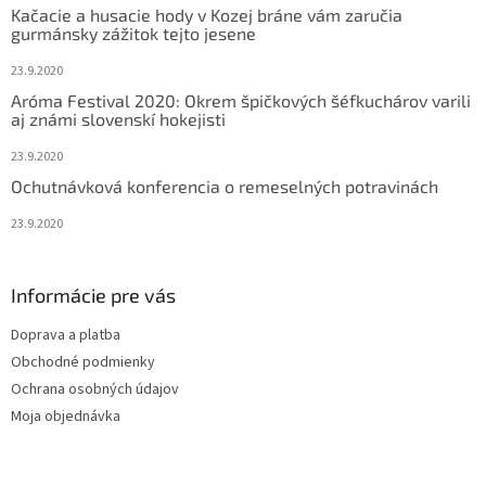
i
Kačacie a husacie hody v Kozej bráne vám zaručia
i
e
gurmánsky zážitok tejto jesene
p
e
r
23.9.2020
v
Aróma Festival 2020: Okrem špičkových šéfkuchárov varili
k
aj známi slovenskí hokejisti
y
v
23.9.2020
ý
Ochutnávková konferencia o remeselných potravinách
p
i
23.9.2020
s
u
Informácie pre vás
Doprava a platba
Obchodné podmienky
Ochrana osobných údajov
Moja objednávka