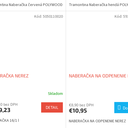
ntina Naberačka červená POLYWOOD
Tramontina Naberačka hendá PO
Kód:
5050110020
Kód:
59
RAČKA NEREZ
NABERAČKA NA ODPENENIE
Skladom
50 bez DPH
€8,90 bez DPH
DETAIL
Do
9,23
€10,95
ČKA 16/1 l
NABERAČKA NA ODPENENIE NEREZ