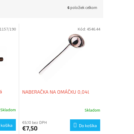
6
položiek celkom
1157/190
Kód:
4546.44
á
NABERAČKA NA OMÁČKU 0,04l
Skladom
Skladom
€6,10 bez DPH
 košíka
Do košíka
€7,50