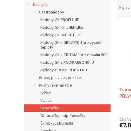
R
Kuchyňa
a
Najlac
Gastronádoby
d
e
Nádoby GN PROFI LINE
V
n
Nádoby GN KITCHEN LINE
ý
i
Nádoby GN BUDGET LINE
p
e
Nádoby GN z GRILAMIDU pre vysoké
i
p
teploty
s
r
Nádoby GN z TRITANU bez obsahu BPA
p
o
Nádoby GN z POLYKARBONÁTU
r
d
Nádoby z POLYPROPYLÉNU
o
u
d
k
Hrnce, panvice , pekáče
u
t
Kuchynské náradie
Tram
k
o
Lyžice
POL
t
v
Vidlice
o
Naberačky
v
Obracačky, odpeňovačky
€5,74 
Škrabky, strúhadlá
€7,