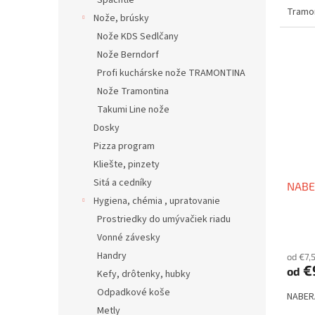
Špachtle
Tramo
Nože, brúsky
Nože KDS Sedlčany
Nože Berndorf
Profi kuchárske nože TRAMONTINA
Nože Tramontina
Takumi Line nože
Dosky
Pizza program
Kliešte, pinzety
Sitá a cedníky
NABE
Hygiena, chémia , upratovanie
Prostriedky do umývačiek riadu
Vonné závesky
Handry
od €7,
€
od
Kefy, drôtenky, hubky
Odpadkové koše
NABERA
Metly