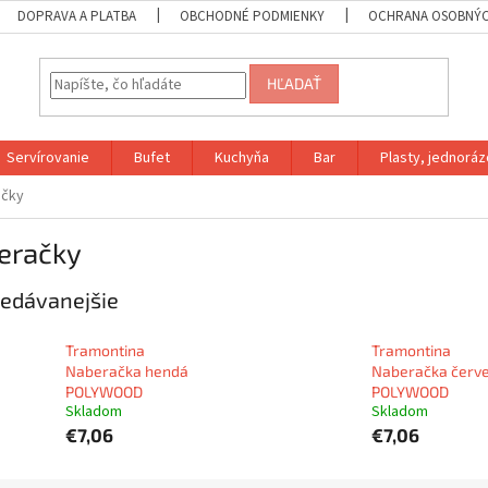
DOPRAVA A PLATBA
OBCHODNÉ PODMIENKY
OCHRANA OSOBNÝC
HĽADAŤ
Servírovanie
Bufet
Kuchyňa
Bar
Plasty, jednoráz
ačky
eračky
edávanejšie
Tramontina
Tramontina
Naberačka hendá
Naberačka červ
POLYWOOD
POLYWOOD
Skladom
Skladom
€7,06
€7,06