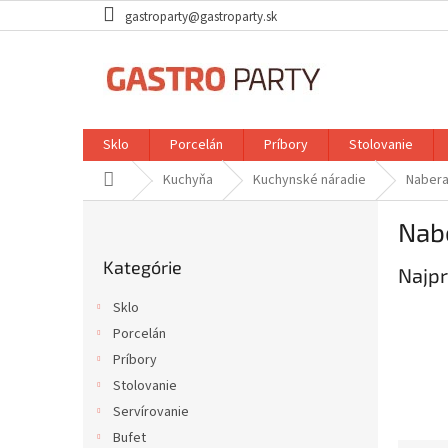
Prejsť
gastroparty@gastroparty.sk
na
obsah
Sklo
Porcelán
Príbory
Stolovanie
Domov
Kuchyňa
Kuchynské náradie
Naber
B
Nab
o
Preskočiť
č
Kategórie
kategórie
Najpr
n
ý
Sklo
p
Porcelán
a
Príbory
n
e
Stolovanie
l
Servírovanie
Bufet