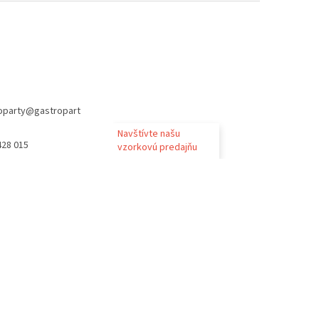
oparty
@
gastropart
Navštívte našu
428 015
vzorkovú predajňu