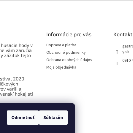
Informácie pre vás
Kontakt
 husacie hody v
Doprava a platba
gastr
ne vám zaručia
y.sk
Obchodné podmienky
 zážitok tejto
Ochrana osobných údajov
0910 
Moja objednávka
stival 2020:
ičkových
v varili aj
venskí hokejisti
ková
ia o
Odmietnuť
Súhlasím
ých potravinách