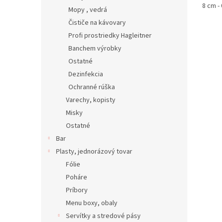
8 cm - 
Mopy , vedrá
Čističe na kávovary
Profi prostriedky Hagleitner
Banchem výrobky
Ostatné
Dezinfekcia
Ochranné rúška
Varechy, kopisty
Misky
Ostatné
Bar
Plasty, jednorázový tovar
Fólie
Poháre
Príbory
Menu boxy, obaly
Servítky a stredové pásy