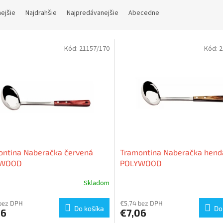
nejšie
Najdrahšie
Najpredávanejšie
Abecedne
Kód:
21157/170
Kód:
2
ontina Naberačka červená
Tramontina Naberačka hend
YWOOD
POLYWOOD
Skladom
bez DPH
€5,74 bez DPH
Do košíka
Do
06
€7,06