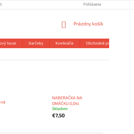
H ÚDAJOV
MOJA OBJEDNÁVKA
Prihlásenie
NÁKUPNÝ
Prázdny košík
KOŠÍK
ový tovar
Darčeky
Kvetináče
Obchodné podmienky
NABERAČKA NA
ená
OMÁČKU 0,04l
Skladom
€7,50