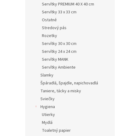
Servítky PREMIUM 40 X 40 cm
Servítky 33 x 33 cm
Ostatné
Stredový pás
Rozetky
Servítky 30 x 30 cm
Servítky 24 x 24 cm
Servítky MANK
Servítky Ambiente
Slamky
Špáradlá, špajdle, napichovadlá
Taniere, tácky a misky
Sviečky
Hygiena
Utierky
Mydlá
Toaletný papier