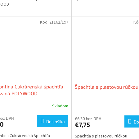
WOOD
Kód:
21162/197
Kó
ntina Cukrárenská špachtľa
Špachtla s plastovou rúčkou
ovaná POLYWOOD
Skladom
bez DPH
€6,30 bez DPH
Do košíka
Do
30
€7,75
tina Cukrárenská špachtľa
Špachtla s plastovou rúčkou