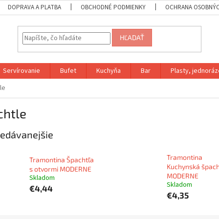
DOPRAVA A PLATBA
OBCHODNÉ PODMIENKY
OCHRANA OSOBNÝC
HĽADAŤ
Servírovanie
Bufet
Kuchyňa
Bar
Plasty, jednoráz
le
chtle
edávanejšie
Tramontina
Tramontina Špachtľa
Kuchynská špach
s otvormi MODERNE
MODERNE
Skladom
Skladom
€4,44
€4,35