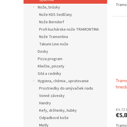
Špachtle
Tramo
Nože, brúsky
Nože KDS Sedlčany
Nože Berndorf
Profi kuchárske nože TRAMONTINA
Nože Tramontina
Takumi Line nože
Dosky
Pizza program
Kliešte, pinzety
Sitá a cedníky
Tramo
Hygiena, chémia , upratovanie
hned
Prostriedky do umývačiek riadu
Vonné závesky
Handry
€4,72 
Kefy, drôtenky, hubky
€5,
Odpadkové koše
Metly
Tramon