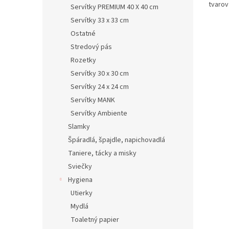
tvaro
Servítky PREMIUM 40 X 40 cm
Servítky 33 x 33 cm
Ostatné
Stredový pás
Rozetky
Servítky 30 x 30 cm
Servítky 24 x 24 cm
Servítky MANK
Servítky Ambiente
Slamky
Špáradlá, špajdle, napichovadlá
Taniere, tácky a misky
Sviečky
Hygiena
Utierky
Mydlá
Toaletný papier