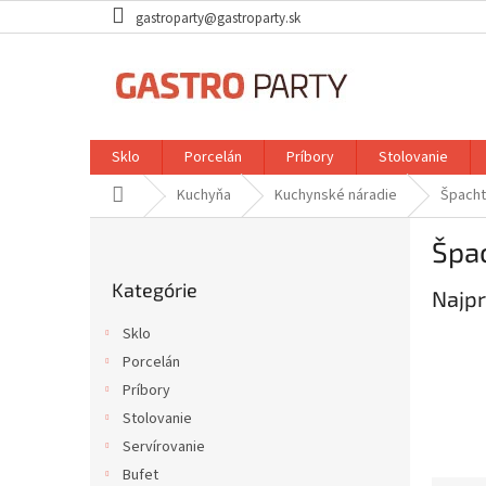
Prejsť
gastroparty@gastroparty.sk
na
obsah
Sklo
Porcelán
Príbory
Stolovanie
Domov
Kuchyňa
Kuchynské náradie
Špacht
B
Špa
o
Preskočiť
č
Kategórie
kategórie
Najpr
n
ý
Sklo
p
Porcelán
a
Príbory
n
e
Stolovanie
l
Servírovanie
Bufet