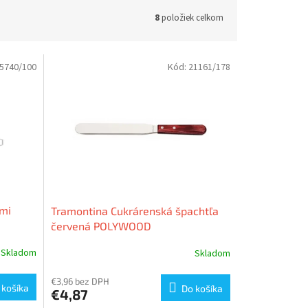
8
položiek celkom
5740/100
Kód:
21161/178
rmi
Tramontina Cukrárenská špachtľa
červená POLYWOOD
Skladom
Skladom
€3,96 bez DPH
 košíka
Do košíka
€4,87