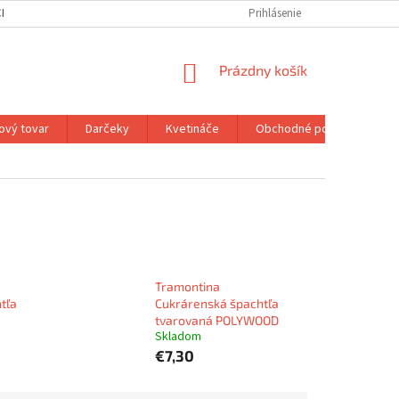
H ÚDAJOV
MOJA OBJEDNÁVKA
Prihlásenie
NÁKUPNÝ
Prázdny košík
KOŠÍK
ový tovar
Darčeky
Kvetináče
Obchodné podmienky
Tramontina
tľa
Cukrárenská špachtľa
tvarovaná POLYWOOD
Skladom
€7,30