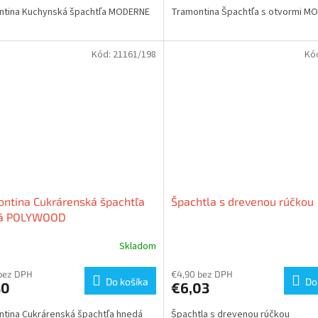
ntina Kuchynská špachtľa MODERNE
Tramontina Špachtľa s otvormi M
Kód:
21161/198
Kó
ntina Cukrárenská špachtľa
Špachtla s drevenou rúčkou
á POLYWOOD
Skladom
bez DPH
€4,90 bez DPH
Do košíka
Do
80
€6,03
tina Cukrárenská špachtľa hnedá
Špachtla s drevenou rúčkou