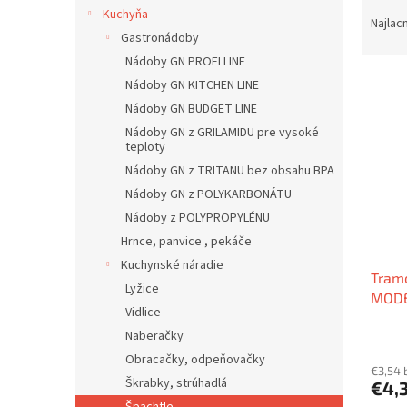
R
Kuchyňa
a
Najlac
Gastronádoby
d
e
Nádoby GN PROFI LINE
V
n
Nádoby GN KITCHEN LINE
ý
i
Nádoby GN BUDGET LINE
p
e
Nádoby GN z GRILAMIDU pre vysoké
i
p
teploty
s
r
Nádoby GN z TRITANU bez obsahu BPA
p
o
Nádoby GN z POLYKARBONÁTU
r
d
Nádoby z POLYPROPYLÉNU
o
u
d
k
Hrnce, panvice , pekáče
u
t
Kuchynské náradie
Tramo
k
o
Lyžice
MOD
t
v
Vidlice
o
Naberačky
v
Obracačky, odpeňovačky
€3,54 
Škrabky, strúhadlá
€4,