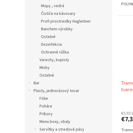
POLY
Mopy , vedrá
Čističe na kávovary
Profi prostriedky Hagleitner
Banchem výrobky
Ostatné
Dezinfekcia
Ochranné rúška
Varechy, kopisty
Misky
Ostatné
Tramo
Bar
tvar
Plasty, jednorázový tovar
Fólie
Poháre
€5,93 
Príbory
€7,
Menu boxy, obaly
Servítky a stredové pásy
Tramon