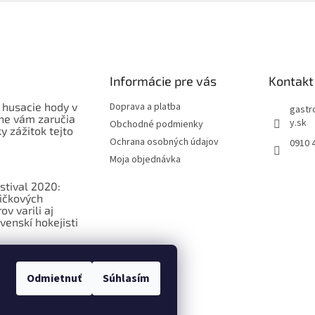
Informácie pre vás
Kontakt
 husacie hody v
Doprava a platba
gastr
ne vám zaručia
y.sk
Obchodné podmienky
 zážitok tejto
Ochrana osobných údajov
0910 
Moja objednávka
stival 2020:
ičkových
v varili aj
venskí hokejisti
ková
ia o
Odmietnuť
Súhlasím
ých potravinách