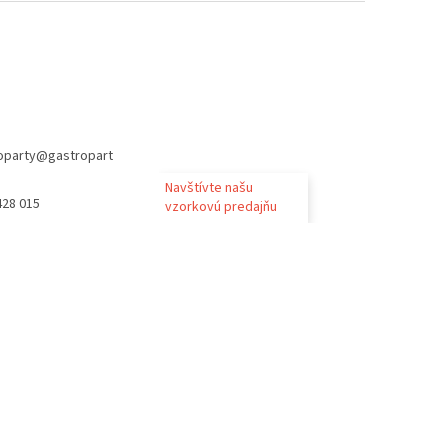
oparty
@
gastropart
Navštívte našu
428 015
vzorkovú predajňu