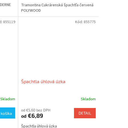
ODERNE
Tramontina Cukrárenská špachtľa červená
POLYWOOD
d:
855119
Kód:
855775
Špachtla úhlová úzka
Skladom
Skladom
od €5,60 bez DPH
DETAIL
 košíka
€6,89
od
Špachtla úhlová úzka