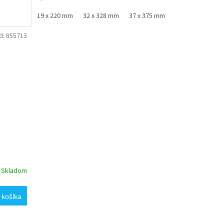
19 x 220 mm
32 x 328 mm
37 x 375 mm
d:
855713
Skladom
 košíka