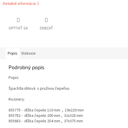
Detailné informácie
OPÝTAŤ SA
ZDIEĽAŤ
Popis
Diskusia
Podrobný popis
Popis:
Špachtla úhlová s pružnou čepeľou.
Rozmery:
855775 - dĺžka čepele 110 mm , 19x220 mm
855782 - dĺžka čepele 200 mm , 32x328 mm
855683 - dĺžka čepele 254 mm , 37x375 mm