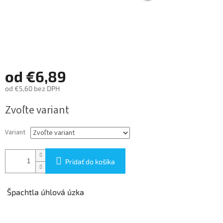
od
€6,89
od
€5,60
bez DPH
Jednotková
Zvoľte variant
cena:
Variant
Pridať do košíka
Špachtla úhlová úzka