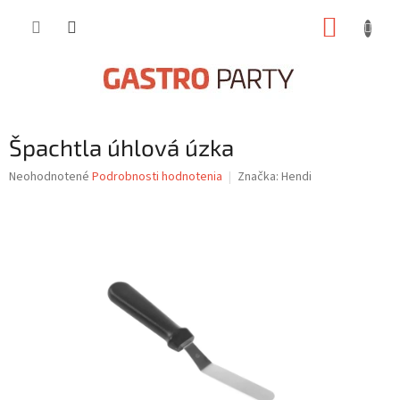
Prejsť
NÁKUP
na
obsah
KOŠÍK
Špachtla úhlová úzka
Priemerné
Neohodnotené
Podrobnosti hodnotenia
Značka:
Hendi
hodnotenie
produktu
je
0,0
z
5
hviezdičiek.