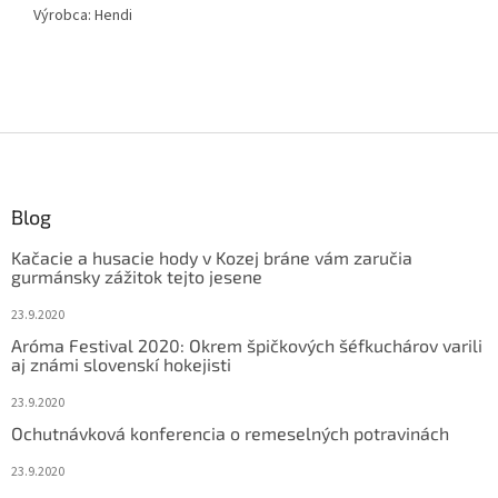
Výrobca: Hendi
Z
á
p
ä
Blog
t
Kačacie a husacie hody v Kozej bráne vám zaručia
i
gurmánsky zážitok tejto jesene
e
23.9.2020
Aróma Festival 2020: Okrem špičkových šéfkuchárov varili
aj známi slovenskí hokejisti
23.9.2020
Ochutnávková konferencia o remeselných potravinách
23.9.2020