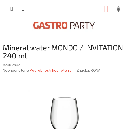
Prejsť
NÁKUP
na
obsah
KOŠÍK
Mineral water MONDO / INVITATION
240 ml
6200 2802
Priemerné
Neohodnotené
Podrobnosti hodnotenia
Značka:
RONA
hodnotenie
produktu
je
0,0
z
5
hviezdičiek.