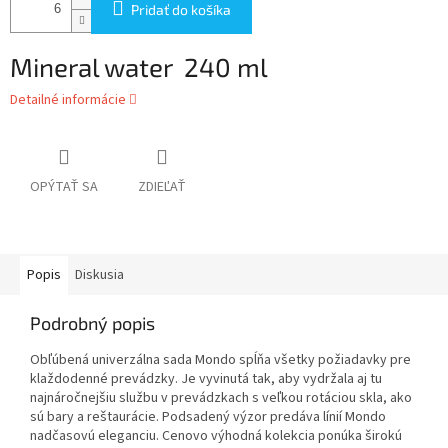
Pridať do košíka
Mineral water 240 ml
Detailné informácie
OPÝTAŤ SA
ZDIEĽAŤ
Popis
Diskusia
Podrobný popis
Obľúbená univerzálna sada Mondo spĺňa všetky požiadavky pre
klaždodenné prevádzky. Je vyvinutá tak, aby vydržala aj tu
najnáročnejšiu službu v prevádzkach s veľkou rotáciou skla, ako
sú bary a reštaurácie. Podsadený výzor predáva línií Mondo
nadčasovú eleganciu. Cenovo výhodná kolekcia ponúka širokú