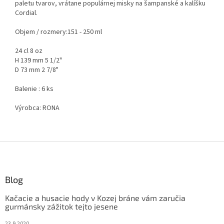
paletu tvarov, vrátane populárnej misky na šampanské a kalíšku
Cordial.
Objem / rozmery:
151 - 250 ml
24 cl 8 oz
H 139 mm 5 1/2"
D 73 mm 2 7/8"
Balenie : 6 ks
Výrobca:
RONA
Z
á
p
ä
Blog
t
Kačacie a husacie hody v Kozej bráne vám zaručia
i
gurmánsky zážitok tejto jesene
e
23.9.2020