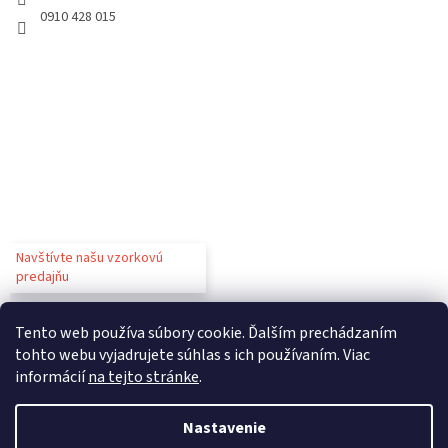
0910 428 015
Navštívte našu vzorkovú
predajňu
Tento web používa súbory cookie. Ďalším prechádzaním
tohto webu vyjadrujete súhlas s ich používaním. Viac
informácií
na tejto stránke
.
Vytvoril Shoptet
Nastavenie