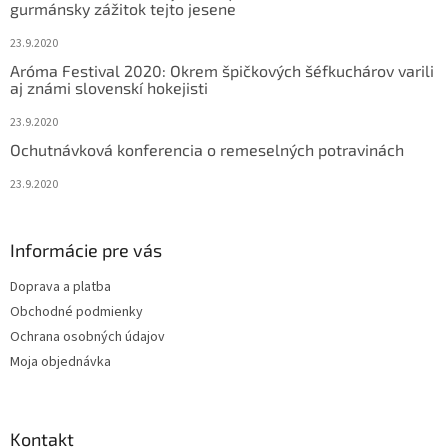
gurmánsky zážitok tejto jesene
e
23.9.2020
Aróma Festival 2020: Okrem špičkových šéfkuchárov varili
aj známi slovenskí hokejisti
23.9.2020
Ochutnávková konferencia o remeselných potravinách
23.9.2020
Informácie pre vás
Doprava a platba
Obchodné podmienky
Ochrana osobných údajov
Moja objednávka
Kontakt