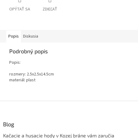
OPÝTAŤ SA
ZDIEĽAŤ
Popis
Diskusia
Podrobný popis
Popis:
rozmery: 2.5x2.5x14.5cm
materiál: plast
Z
á
p
ä
Blog
t
Kačacie a husacie hody v Kozej bráne vám zaručia
i