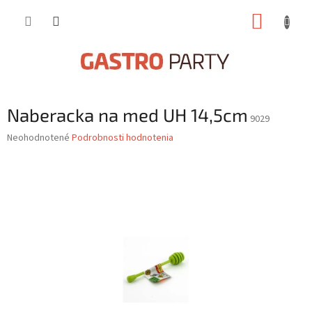
Prejsť
NÁKUP
na
obsah
KOŠÍK
Naberacka na med UH 14,5cm
9029
Priemerné
Neohodnotené
Podrobnosti hodnotenia
hodnotenie
produktu
je
0,0
z
5
hviezdičiek.