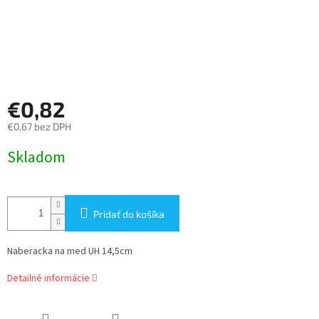
€0,82
€0,67 bez DPH
Jednotková
Skladom
cena:
Pridať do košíka
Naberacka na med UH 14,5cm
Detailné informácie