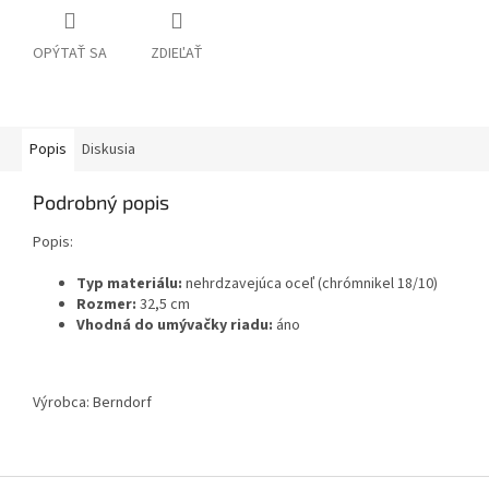
OPÝTAŤ SA
ZDIEĽAŤ
Popis
Diskusia
Podrobný popis
Popis:
Typ materiálu:
nehrdzavejúca oceľ (chrómnikel 18/10)
Rozmer:
32,5 cm
Vhodná do umývačky riadu:
áno
Výrobca:
Berndorf
Z