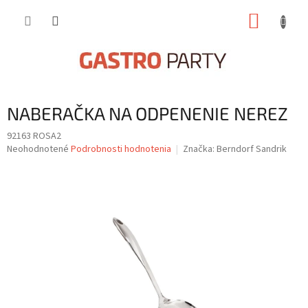
Prejsť
NÁKUP
na
obsah
KOŠÍK
NABERAČKA NA ODPENENIE NEREZ
92163 ROSA2
Priemerné
Neohodnotené
Podrobnosti hodnotenia
Značka:
Berndorf Sandrik
hodnotenie
produktu
je
0,0
z
5
hviezdičiek.