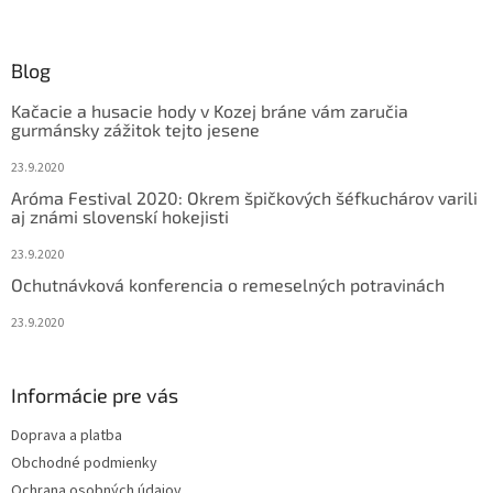
á
p
ä
Blog
t
Kačacie a husacie hody v Kozej bráne vám zaručia
i
gurmánsky zážitok tejto jesene
e
23.9.2020
Aróma Festival 2020: Okrem špičkových šéfkuchárov varili
aj známi slovenskí hokejisti
23.9.2020
Ochutnávková konferencia o remeselných potravinách
23.9.2020
Informácie pre vás
Doprava a platba
Obchodné podmienky
Ochrana osobných údajov