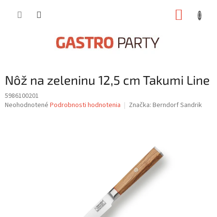
Prejsť
NÁKUP
na
obsah
KOŠÍK
Nôž na zeleninu 12,5 cm Takumi Line
5986100201
Priemerné
Neohodnotené
Podrobnosti hodnotenia
Značka:
Berndorf Sandrik
hodnotenie
produktu
je
0,0
z
5
hviezdičiek.