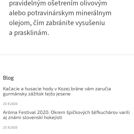
pravidelným ošetrením olivovým
alebo potravinárskym minerálnym
olejom, čím zabránite vysušeniu
a prasklinám.
Z
á
p
ä
Blog
t
Kačacie a husacie hody v Kozej bráne vám zaručia
i
gurmánsky zážitok tejto jesene
e
23.9.2020
Aróma Festival 2020: Okrem špičkových šéfkuchárov varili
aj známi slovenskí hokejisti
23.9.2020