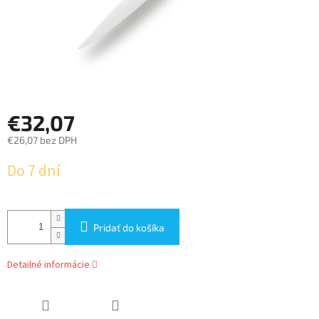
€32,07
€26,07 bez DPH
Jednotková
Do 7 dní
cena:
Pridať do košíka
Detailné informácie