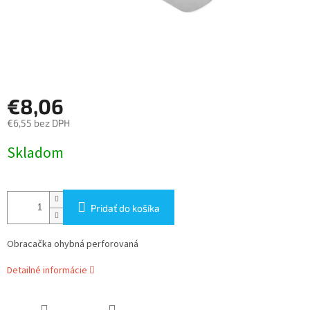
€8,06
€6,55 bez DPH
Jednotková
Skladom
cena:
Pridať do košíka
Obracačka ohybná perforovaná
Detailné informácie