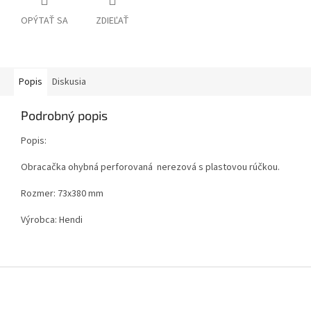
OPÝTAŤ SA
ZDIEĽAŤ
Popis
Diskusia
Podrobný popis
Popis:
Obracačka ohybná perforovaná nerezová s plastovou rúčkou.
Rozmer:
73x380 mm
Výrobca: Hendi
Z
á
p