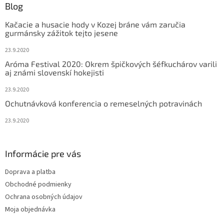
ä
Blog
t
Kačacie a husacie hody v Kozej bráne vám zaručia
i
gurmánsky zážitok tejto jesene
e
23.9.2020
Aróma Festival 2020: Okrem špičkových šéfkuchárov varili
aj známi slovenskí hokejisti
23.9.2020
Ochutnávková konferencia o remeselných potravinách
23.9.2020
Informácie pre vás
Doprava a platba
Obchodné podmienky
Ochrana osobných údajov
Moja objednávka