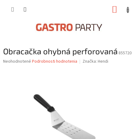
Prejsť
NÁKUP
na
obsah
KOŠÍK
Obracačka ohybná perforovaná
855720
Priemerné
Neohodnotené
Podrobnosti hodnotenia
Značka:
Hendi
hodnotenie
produktu
je
0,0
z
5
hviezdičiek.