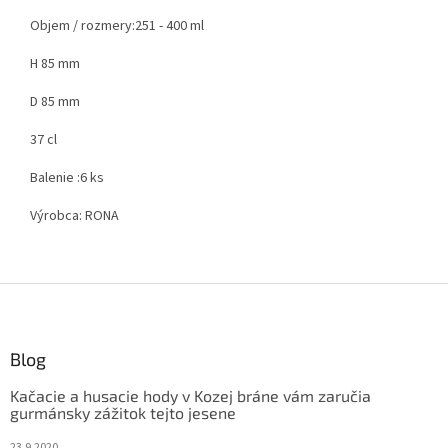
Objem / rozmery:
251 - 400 ml
H 85 mm
D 85 mm
37 cl
Balenie :
6 ks
Výrobca:
RONA
Z
á
p
ä
Blog
t
Kačacie a husacie hody v Kozej bráne vám zaručia
i
gurmánsky zážitok tejto jesene
e
23.9.2020