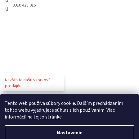
0910 428 015
Navštívte našu vzorkovú
predajňu
Tento web používa súbory cookie. Ďalším prechádzaním
tohto webu vyjadrujete súhlas s ich používaním. Viac
informácií
na tejto stránke
.
Vytvoril Shoptet
Nastavenie