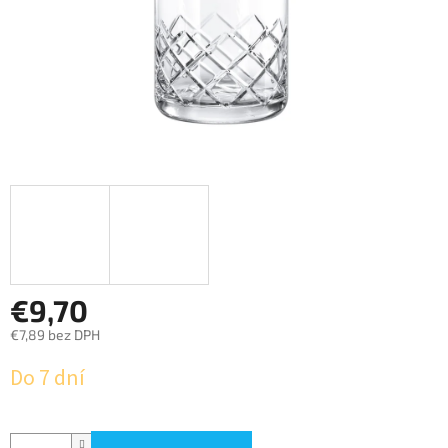
€9,70
€7,89 bez DPH
Jednotková
Do 7 dní
cena: