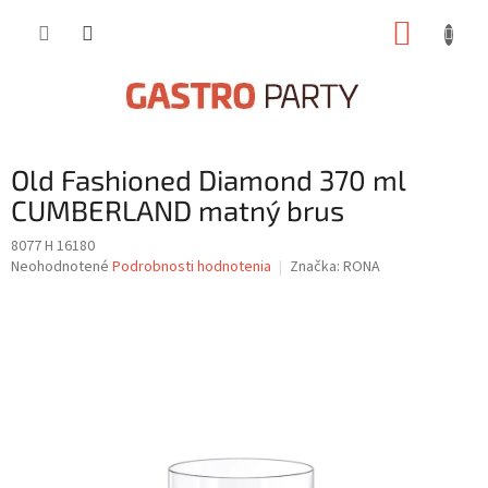
Prejsť
NÁKUP
na
obsah
KOŠÍK
Old Fashioned Diamond 370 ml
CUMBERLAND matný brus
8077 H 16180
Priemerné
Neohodnotené
Podrobnosti hodnotenia
Značka:
RONA
hodnotenie
produktu
je
0,0
z
5
hviezdičiek.