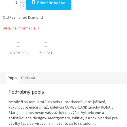
Pridať do košíka
Old Fashioned Diamond
Detailné informácie
OPÝTAŤ SA
ZDIEĽAŤ
Popis
Diskusia
Podrobný popis
Nezáleží na tom, ktorú surovinu uprednostňujete: jačmeň,
kukuricu, pšenicu či raž, kolekcia CUMBERLAND značky RONA 5
Star glass povznesie váš zážitok do výšin. Vytriebrené a
sofistikované designy- Montgomery, Whitley a Knox, vhodné pre
všetky typy servírovania- miešané, čisté i s ľadom...