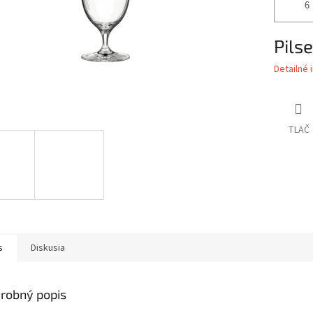
Pils
Detailné 
TLAČ
s
Diskusia
robný popis