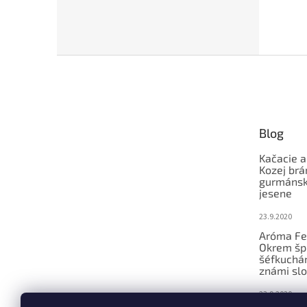
Z
á
p
ä
t
Blog
i
e
Kačacie a
Kozej brá
gurmánsky
jesene
23.9.2020
Aróma Fe
Okrem šp
šéfkucháro
známi slo
23.9.2020