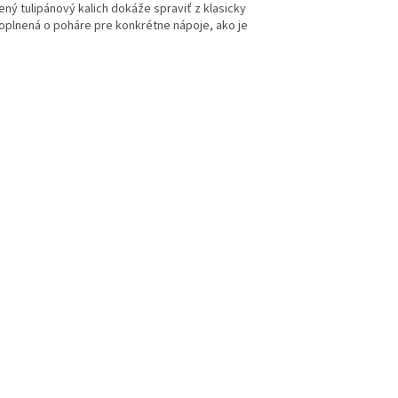
lený tulipánový kalich dokáže spraviť z klasicky
doplnená o poháre pre konkrétne nápoje, ako je