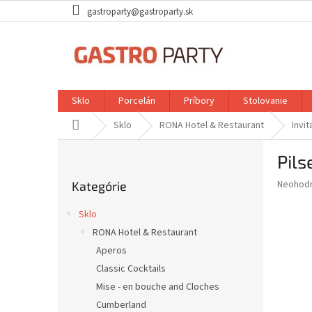
Prejsť
gastroparty@gastroparty.sk
na
obsah
Sklo
Porcelán
Príbory
Stolovanie
Domov
Sklo
RONA Hotel & Restaurant
Invit
B
Pils
o
Preskočiť
č
Priemer
Neohod
Kategórie
kategórie
n
hodnote
ý
produkt
Sklo
p
je
RONA Hotel & Restaurant
0,0
a
z
Aperos
n
5
e
Classic Cocktails
hviezdič
l
Mise - en bouche and Cloches
Cumberland