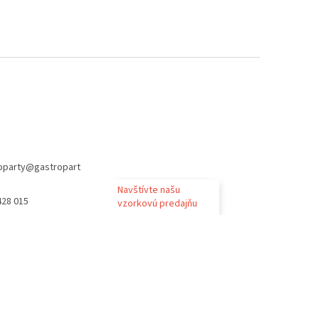
oparty
@
gastropart
Navštívte našu
428 015
vzorkovú predajňu