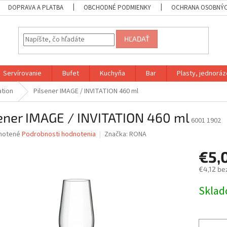
DOPRAVA A PLATBA
OBCHODNÉ PODMIENKY
OCHRANA OSOBNÝC
HĽADAŤ
Servírovanie
Bufet
Kuchyňa
Bar
Plasty, jednoráz
ation
Pilsener IMAGE / INVITATION 460 ml
ener IMAGE / INVITATION 460 ml
6001 1902
né
notené
Podrobnosti hodnotenia
Značka:
RONA
nie
€5,
u
€4,12 be
Jednotk
Skla
cena:
iek.