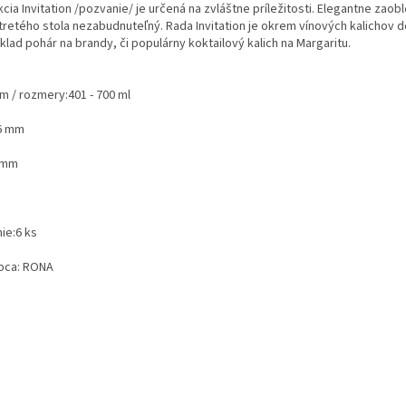
cia Invitation /pozvanie/ je určená na zvláštne príležitosti. Elegantne zaob
tretého stola nezabudnuteľný. Rada Invitation je okrem vínových kalichov 
klad pohár na brandy, či populárny koktailový kalich na Margaritu.
m / rozmery:
401 - 700 ml
6 mm
 mm
ie:
6 ks
bca:
RONA