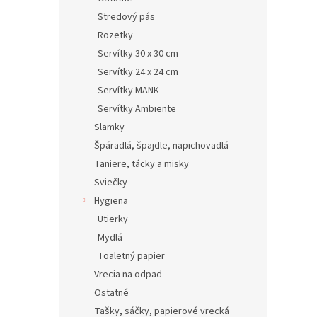
Stredový pás
Rozetky
Servítky 30 x 30 cm
Servítky 24 x 24 cm
Servítky MANK
Servítky Ambiente
Slamky
Špáradlá, špajdle, napichovadlá
Taniere, tácky a misky
Sviečky
Hygiena
Utierky
Mydlá
Toaletný papier
Vrecia na odpad
Ostatné
Tašky, sáčky, papierové vrecká