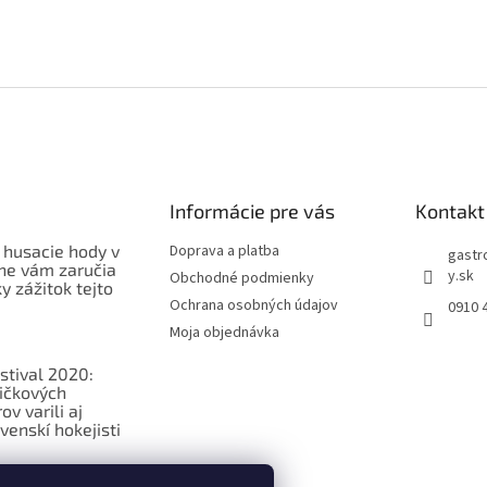
Informácie pre vás
Kontakt
 husacie hody v
Doprava a platba
gastr
ne vám zaručia
y.sk
Obchodné podmienky
 zážitok tejto
Ochrana osobných údajov
0910 
Moja objednávka
stival 2020:
ičkových
v varili aj
venskí hokejisti