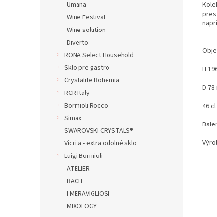
Kolek
Umana
pres
Wine Festival
naprí
Wine solution
Diverto
Obje
RONA Select Household
Sklo pre gastro
H 19
Crystalite Bohemia
D 78
RCR Italy
Bormioli Rocco
46 cl
Simax
Balen
SWAROVSKI CRYSTALS®
Výro
Vicrila - extra odolné sklo
Luigi Bormioli
ATELIER
BACH
I MERAVIGLIOSI
MIXOLOGY