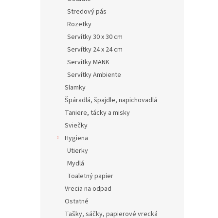
Stredový pás
Rozetky
Servítky 30 x 30 cm
Servítky 24 x 24 cm
Servítky MANK
Servítky Ambiente
Slamky
Špáradlá, špajdle, napichovadlá
Taniere, tácky a misky
Sviečky
Hygiena
Utierky
Mydlá
Toaletný papier
Vrecia na odpad
Ostatné
Tašky, sáčky, papierové vrecká