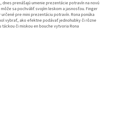
 dnes prenášajú umenie prezentácie potravín na novú
 a môže sa pochváliť svojím leskom a jasnosťou. Finger
 určené pre mini prezentáciu potravín. Rona ponúka
hol vybrať, ako efektne podávať jednohubky či rôzne
u táckou či miskou en bouche vytvoria Rona