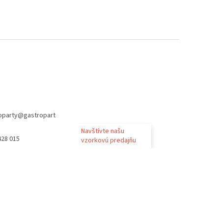
oparty
@
gastropart
Navštívte našu
428 015
vzorkovú predajňu