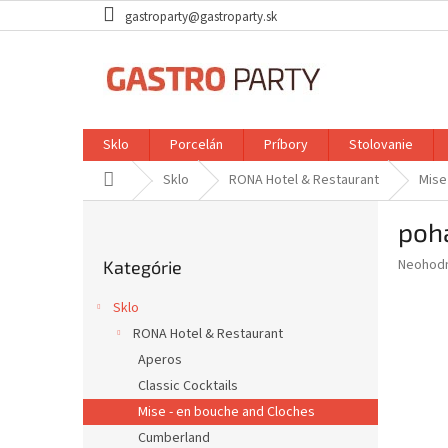
Prejsť
gastroparty@gastroparty.sk
na
obsah
Sklo
Porcelán
Príbory
Stolovanie
Domov
Sklo
RONA Hotel & Restaurant
Mise
B
poh
o
Preskočiť
č
Priemer
Neohod
Kategórie
kategórie
n
hodnote
ý
produkt
Sklo
p
je
RONA Hotel & Restaurant
0,0
a
z
Aperos
n
5
e
Classic Cocktails
hviezdič
l
Mise - en bouche and Cloches
Cumberland