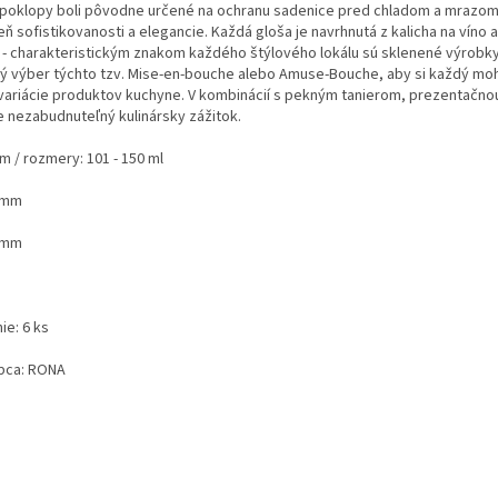
poklopy boli pôvodne určené na ochranu sadenice pred chladom a mrazom,
ň sofistikovanosti a elegancie. Každá gloša je navrhnutá z kalicha na víno
 - charakteristickým znakom každého štýlového lokálu sú sklenené výrobky
ký výber týchto tzv. Mise-en-bouche alebo Amuse-Bouche, aby si každý mo
 variácie produktov kuchyne. V kombinácií s pekným tanierom, prezentačno
e
nezabudnuteľný kulinársky zážitok.
m / rozmery:
101 - 150 ml
 mm
 mm
nie:
6 ks
bca:
RONA