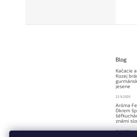
Z
á
p
ä
t
Blog
i
e
Kačacie a
Kozej brá
gurmánsky
jesene
23.9.2020
Aróma Fe
Okrem šp
šéfkucháro
známi slo
23.9.2020