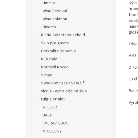
Kým 
Umana
úrove
Wine Festival
food
Wine solution
širo
mini
Diverto
gloš
RONA Select Household
Sklo pre gastro
Obje
Crystalite Bohemia
H 63
RCR Italy
Bormioli Rocco
D 70
Simax
13 cl
SWAROVSKI CRYSTALS®
Bale
Vicrila - extra odolné sklo
Luigi Bormioli
Výro
ATELIER
BACH
I MERAVIGLIOSI
MIXOLOGY