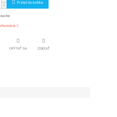
Pridať do košíka
bouche
informácie
OPÝTAŤ SA
ZDIEĽAŤ