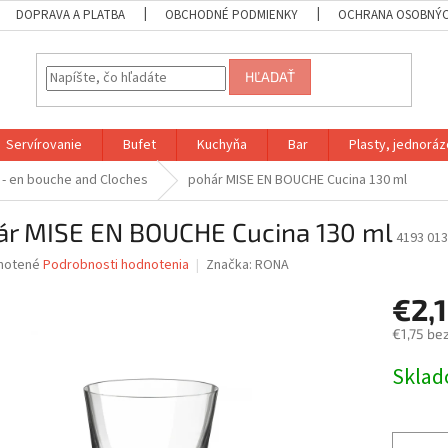
DOPRAVA A PLATBA
OBCHODNÉ PODMIENKY
OCHRANA OSOBNÝC
HĽADAŤ
Servírovanie
Bufet
Kuchyňa
Bar
Plasty, jednoráz
 - en bouche and Cloches
pohár MISE EN BOUCHE Cucina 130 ml
ár MISE EN BOUCHE Cucina 130 ml
4193 01
né
notené
Podrobnosti hodnotenia
Značka:
RONA
nie
€2,
u
€1,75 be
Jednotk
Skla
cena:
iek.