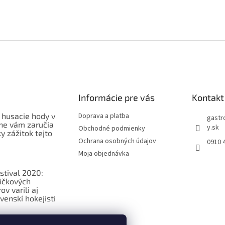
Informácie pre vás
Kontakt
 husacie hody v
Doprava a platba
gastr
ne vám zaručia
y.sk
Obchodné podmienky
 zážitok tejto
Ochrana osobných údajov
0910 
Moja objednávka
stival 2020:
ičkových
v varili aj
venskí hokejisti