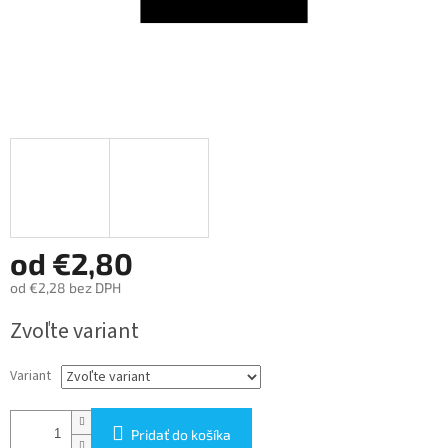
od
€2,80
od
€2,28
bez DPH
Jednotková
Zvoľte variant
cena:
Variant
Pridať do košíka