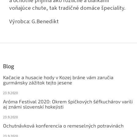
a ochotne prijíma ako rozličné a diaľkami
voňajúce chute, tak tradičné domáce špeciality.
Výrobca:
G.Benedikt
Z
á
p
ä
Blog
t
Kačacie a husacie hody v Kozej bráne vám zaručia
i
gurmánsky zážitok tejto jesene
e
23.9.2020
Aróma Festival 2020: Okrem špičkových šéfkuchárov varili
aj známi slovenskí hokejisti
23.9.2020
Ochutnávková konferencia o remeselných potravinách
23.9.2020