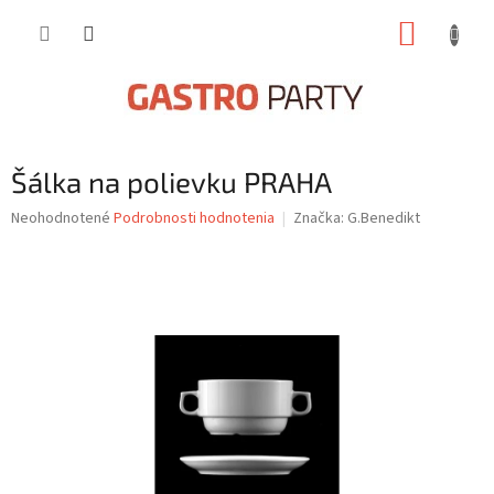
Prejsť
NÁKUP
na
obsah
KOŠÍK
Šálka na polievku PRAHA
Priemerné
Neohodnotené
Podrobnosti hodnotenia
Značka:
G.Benedikt
hodnotenie
produktu
je
0,0
z
5
hviezdičiek.