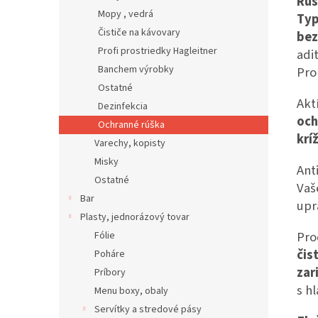
Rúš
Mopy , vedrá
Typ
Čističe na kávovary
bez
Profi prostriedky Hagleitner
adi
Banchem výrobky
Pro
Ostatné
Akt
Dezinfekcia
och
Ochranné rúška
krí
Varechy, kopisty
Misky
Ant
Ostatné
Vaš
Bar
upr
Plasty, jednorázový tovar
Pro
Fólie
čis
Poháre
zar
Príbory
s h
Menu boxy, obaly
Servítky a stredové pásy