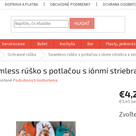
DOPRAVA A PLATBA
OBCHODNÉ PODMIENKY
OCHRANA OSOBNÝC
HĽADAŤ
Servírovanie
Bufet
Kuchyňa
Bar
Plasty, jednoráz
Ochranné rúška
Seamless rúško s potlačou s iónmi striebra a zi
less rúško s potlačou s iónmi striebra
né
notené
Podrobnosti hodnotenia
nie
€4,
u
€3,45 b
Jednotk
Zvoľte
cena:
iek.