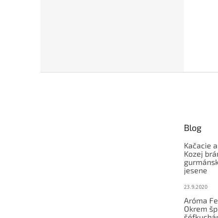
Z
á
p
ä
t
Blog
i
e
Kačacie a
Kozej brá
gurmánsky
jesene
23.9.2020
Aróma Fe
Okrem šp
šéfkucháro