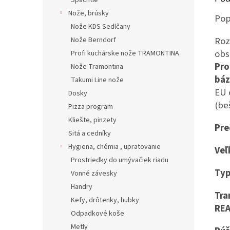
Špachtle
Nože, brúsky
Pop
Nože KDS Sedlčany
Roz
Nože Berndorf
obs
Profi kuchárske nože TRAMONTINA
Pro
Nože Tramontina
báz
Takumi Line nože
EU 
Dosky
(be
Pizza program
Kliešte, pinzety
Pre
Sitá a cedníky
Hygiena, chémia , upratovanie
Veľ
Prostriedky do umývačiek riadu
Typ
Vonné závesky
Handry
Tra
Kefy, drôtenky, hubky
REA
Odpadkové koše
Metly