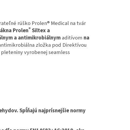
ateľné rúško Prolen® Medical na tvár
®
lákna Prolen
Siltex a
rálnym a antimikrobiálnym
aditívom
na
antimikrobiálna zložka pod Direktívou
 pleteniny vyrobenej seamless
ehydov. Spĺňajú najprísnejšie normy