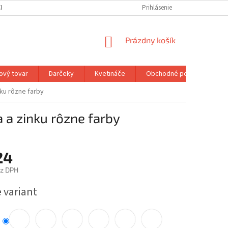
H ÚDAJOV
MOJA OBJEDNÁVKA
Prihlásenie
NÁKUPNÝ
Prázdny košík
KOŠÍK
ový tovar
Darčeky
Kvetináče
Obchodné podmienky
nku rôzne farby
 a zinku rôzne farby
24
ez DPH
ová
 variant