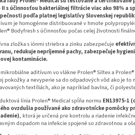
ka rady Prolen
®
Medical sú testované a certifikované
 II s účinnosťou bakteriálnej filtrácie viac ako 98% a 
pečnosti podľa platnej legislatívy Slovenskej republi
tívum je homogénne distribuované v hmote polypropylén
len® Bodyfresh s účinnosťou počas celej životnosti finál
ívna zložka s iónmi striebra a zinku zabezpečuje
efektív
ranu, redukuje nepríjemné pachy, zabezpečuje hygienick
žovej kontaminácie.
imikrobiálne aditívum vo vlákne Prolen® Siltex a Prolen
ej pokožky a nevyperie sa do odpadových vôd ako je to 
avovaných textíliách, ako je napríklad bavlna, či polyeste
duktová línia Prolen® Medical spĺňa normu
EN13975-1 (o
tého ovzdušia používané ako zdravotnícke pomôcky pr
iadenie)
, ktorá je určená pre kontrolu a riadenie infek
lavným dopadom na infekcie spojené so zdravotnou a oše