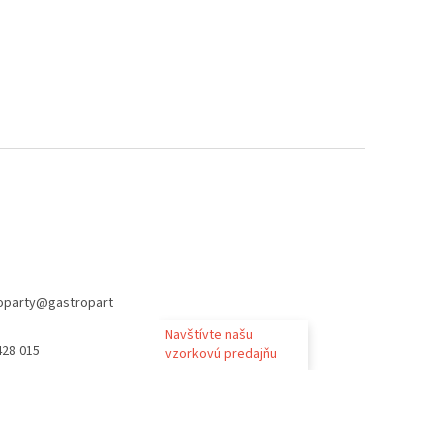
oparty
@
gastropart
Navštívte našu
428 015
vzorkovú predajňu