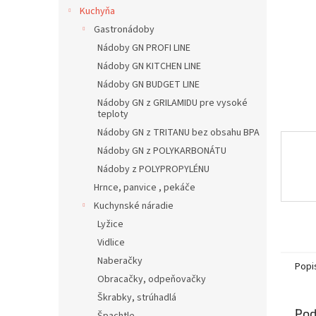
Kuchyňa
Gastronádoby
Nádoby GN PROFI LINE
Nádoby GN KITCHEN LINE
Nádoby GN BUDGET LINE
Nádoby GN z GRILAMIDU pre vysoké
teploty
Nádoby GN z TRITANU bez obsahu BPA
Nádoby GN z POLYKARBONÁTU
Nádoby z POLYPROPYLÉNU
Hrnce, panvice , pekáče
Kuchynské náradie
Lyžice
Vidlice
Naberačky
Popi
Obracačky, odpeňovačky
Škrabky, strúhadlá
Pod