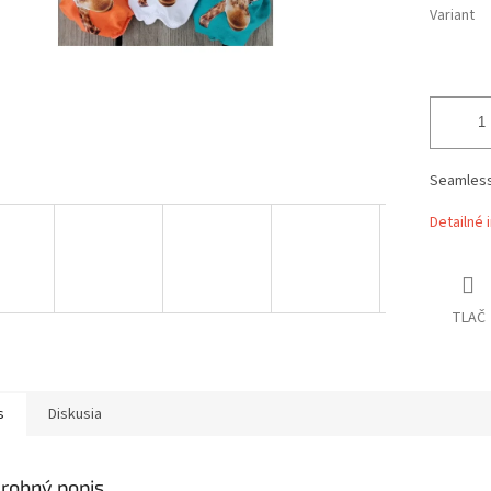
Variant
Seamless 
Detailné 
TLAČ
s
Diskusia
robný popis