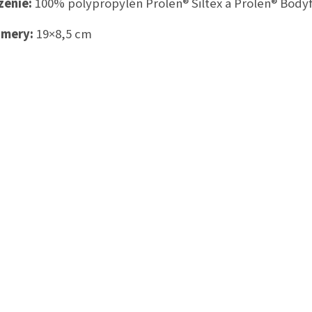
ženie:
100% polypropylén Prolen® Siltex a Prolen® Body
zmery:
19×8,5 cm