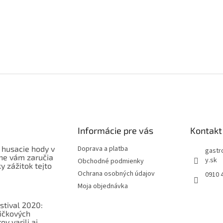
Informácie pre vás
Kontakt
 husacie hody v
Doprava a platba
gastr
ne vám zaručia
y.sk
Obchodné podmienky
 zážitok tejto
Ochrana osobných údajov
0910 
Moja objednávka
stival 2020:
ičkových
v varili aj