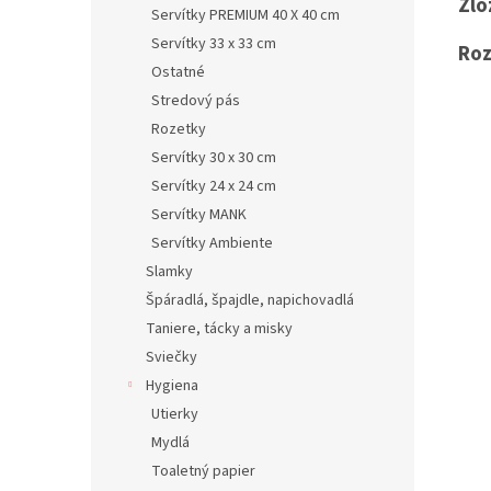
Zlo
Servítky PREMIUM 40 X 40 cm
Servítky 33 x 33 cm
Ro
Ostatné
Stredový pás
Rozetky
Servítky 30 x 30 cm
Servítky 24 x 24 cm
Servítky MANK
Servítky Ambiente
Slamky
Špáradlá, špajdle, napichovadlá
Taniere, tácky a misky
Sviečky
Hygiena
Utierky
Mydlá
Toaletný papier