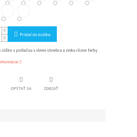
Pridať do košíka
rúško s potlačou s iónmi striebra a zinku rôzne farby
informácie
OPÝTAŤ SA
ZDIEĽAŤ