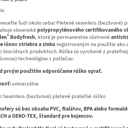
is:
veseľte ľudí okolo seba! Pletené seamless (bezšvové) pr
ahuje slovenské
polypropylénového certifikovaného v
®
len
Bodyfresh
, ktoré je permanentne ošetrené
antivi
e iónov striebra a zinku
registrovaným na použitie ako 
o biocídnych produktoch. Rúška sú vyrobené z prateľnej
švovou) technológiou s potlačou.
d prvým použitím odporúčame rúško oprať.
kosť:
univerzálna
:
Seamless (bezšvové) pletené prateľné rúško
nsfery sú bez obsahu PVC, ftalátov, BPA alebo formald
CH a OEKO-TEX, štandard pre kojencov.