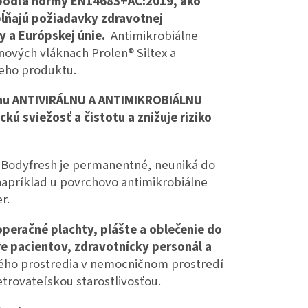
 podľa normy EN14683+AC:2019, ako
spĺňajú požiadavky zdravotnej
ky a Európskej únie.
Antimikrobiálne
ových vláknach Prolen® Siltex a
neho produktu.
nu ANTIVIRÁLNU A ANTIMIKROBIÁLNU
ú sviežosť a čistotu a znižuje riziko
® Bodyfresh je permanentné, neuniká do
napríklad u povrchovo antimikrobiálne
r.
peračné plachty, plášte a oblečenie do
e pacientov, zdravotnícky personál a
čného prostredia v nemocničnom prostredí
trovateľskou starostlivosťou.