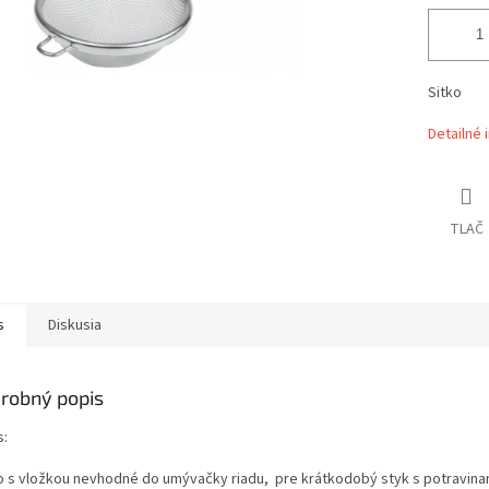
Sitko
Detailné 
TLAČ
s
Diskusia
robný popis
s:
o s vložkou nevhodné do umývačky riadu, pre krátkodobý styk s potravina