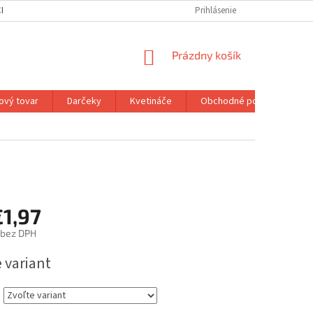
H ÚDAJOV
MOJA OBJEDNÁVKA
Prihlásenie
NÁKUPNÝ
Prázdny košík
KOŠÍK
ový tovar
Darčeky
Kvetináče
Obchodné podmienky
€1,97
bez DPH
ová
 variant