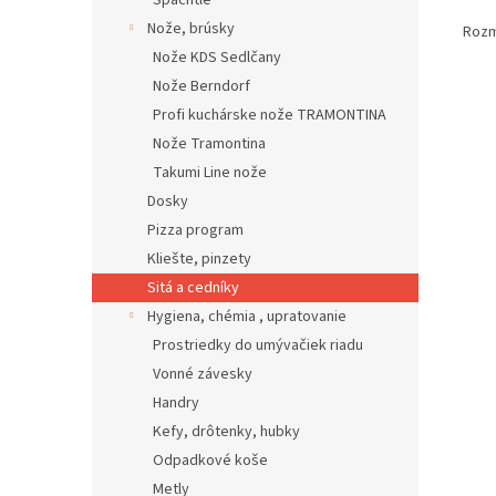
Špachtle
Nože, brúsky
Rozm
Nože KDS Sedlčany
Nože Berndorf
Profi kuchárske nože TRAMONTINA
Nože Tramontina
Takumi Line nože
Dosky
Pizza program
Kliešte, pinzety
Sitá a cedníky
Hygiena, chémia , upratovanie
Prostriedky do umývačiek riadu
Vonné závesky
Handry
Kefy, drôtenky, hubky
Odpadkové koše
Metly