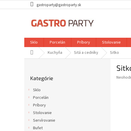
Prejsť
gastroparty@gastroparty.sk
na
obsah
Sklo
Porcelán
Príbory
Stolovanie
Domov
Kuchyňa
Sitá a cedníky
Sitko
B
Sitk
o
Preskočiť
č
Priemer
Neohod
Kategórie
kategórie
n
hodnote
ý
produkt
Sklo
p
je
Porcelán
0,0
a
z
Príbory
n
5
e
Stolovanie
hviezdič
l
Servírovanie
Bufet