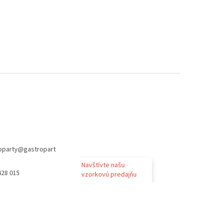
oparty
@
gastropart
Navštívte našu
428 015
vzorkovú predajňu