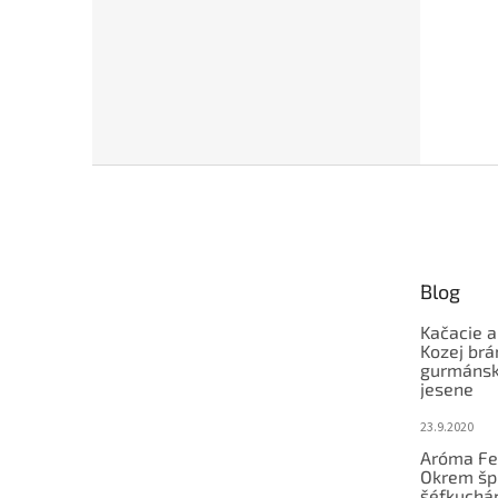
Z
á
p
ä
t
Blog
i
e
Kačacie a
Kozej brá
gurmánsky
jesene
23.9.2020
Aróma Fe
Okrem šp
šéfkucháro