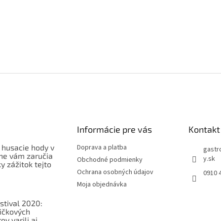
Informácie pre vás
Kontakt
 husacie hody v
Doprava a platba
gastr
ne vám zaručia
y.sk
Obchodné podmienky
 zážitok tejto
Ochrana osobných údajov
0910 
Moja objednávka
stival 2020:
ičkových
v varili aj