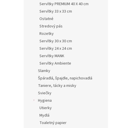
Servítky PREMIUM 40 X 40 cm
Servítky 33 x 33 cm
Ostatné
Stredový pás
Rozetky
Servítky 30 x 30 cm
Servítky 24 x 24 cm
Servítky MANK
Servítky Ambiente
Slamky
Špáradlá, špajdle, napichovadlá
Taniere, tácky a misky
Sviečky
Hygiena
Utierky
Mydlá
Toaletný papier