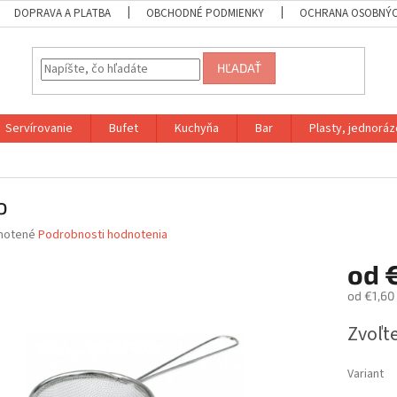
DOPRAVA A PLATBA
OBCHODNÉ PODMIENKY
OCHRANA OSOBNÝC
HĽADAŤ
Servírovanie
Bufet
Kuchyňa
Bar
Plasty, jednoráz
o
né
notené
Podrobnosti hodnotenia
nie
od
u
od
€1,60
Jednotk
Zvoľte
cena:
iek.
Variant