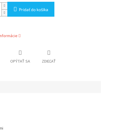
Pridať do košíka
informácie
OPÝTAŤ SA
ZDIEĽAŤ
mi