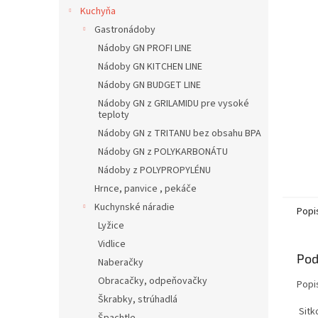
Kuchyňa
Gastronádoby
Nádoby GN PROFI LINE
Nádoby GN KITCHEN LINE
Nádoby GN BUDGET LINE
Nádoby GN z GRILAMIDU pre vysoké
teploty
Nádoby GN z TRITANU bez obsahu BPA
Nádoby GN z POLYKARBONÁTU
Nádoby z POLYPROPYLÉNU
Hrnce, panvice , pekáče
Kuchynské náradie
Popi
Lyžice
Vidlice
Pod
Naberačky
Obracačky, odpeňovačky
Popi
Škrabky, strúhadlá
Sitk