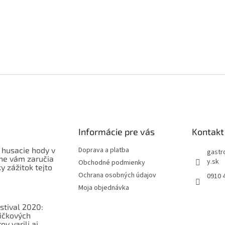
Informácie pre vás
Kontakt
 husacie hody v
Doprava a platba
gastr
ne vám zaručia
y.sk
Obchodné podmienky
 zážitok tejto
Ochrana osobných údajov
0910 
Moja objednávka
stival 2020:
ičkových
v varili aj