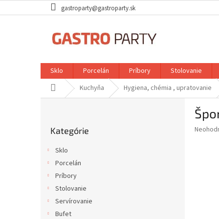
Prejsť
gastroparty@gastroparty.sk
na
obsah
Sklo
Porcelán
Príbory
Stolovanie
Domov
Kuchyňa
Hygiena, chémia , upratovanie
B
Špon
o
Preskočiť
č
Priemer
Neohod
Kategórie
kategórie
n
hodnote
ý
produkt
Sklo
p
je
Porcelán
0,0
a
z
Príbory
n
5
e
Stolovanie
hviezdič
l
Servírovanie
Bufet