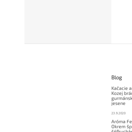
Z
á
p
ä
t
Blog
i
e
Kačacie a
Kozej brá
gurmánsky
jesene
23.9.2020
Aróma Fe
Okrem šp
šéfkucháro