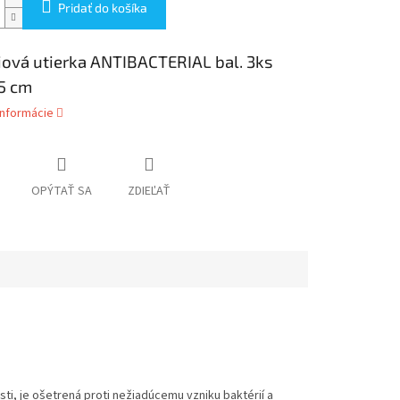
Pridať do košíka
ová utierka ANTIBACTERIAL bal. 3ks
5 cm
informácie
OPÝTAŤ SA
ZDIEĽAŤ
ti, je ošetrená proti nežiadúcemu vzniku baktérií a