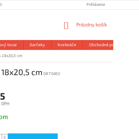
H ÚDAJOV
MOJA OBJEDNÁVKA
Prihlásenie
NÁKUPNÝ
Prázdny košík
KOŠÍK
ový tovar
Darčeky
Kvetináče
Obchodné podmienky
s 18x20,5 cm
s 18x20,5 cm
DRT0453
35
z DPH
ová
dom