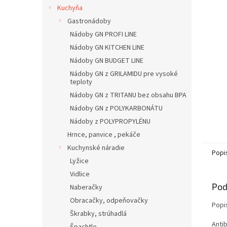
Kuchyňa
Gastronádoby
Nádoby GN PROFI LINE
Nádoby GN KITCHEN LINE
Nádoby GN BUDGET LINE
Nádoby GN z GRILAMIDU pre vysoké
teploty
Nádoby GN z TRITANU bez obsahu BPA
Nádoby GN z POLYKARBONÁTU
Nádoby z POLYPROPYLÉNU
Hrnce, panvice , pekáče
Kuchynské náradie
Popi
Lyžice
Vidlice
Pod
Naberačky
Obracačky, odpeňovačky
Popi
Škrabky, strúhadlá
Anti