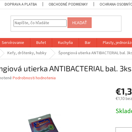
DOPRAVA A PLATBA
OBCHODNÉ PODMIENKY
OCHRANA OSOBNÝC
HĽADAŤ
Servírovanie
Bufet
Kuchyňa
Bar
Plasty, jednoráz
Kefy, drôtenky, hubky
Špongiová utierka ANTIBACTERIAL bal. 3k
giová utierka ANTIBACTERIAL bal. 3k
né
notené
Podrobnosti hodnotenia
nie
€1,
u
€1,10 be
Jednotk
Skla
cena:
iek.