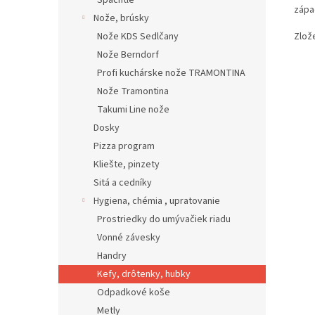
Špachtle
zápa
Nože, brúsky
Nože KDS Sedlčany
Zlože
Nože Berndorf
Profi kuchárske nože TRAMONTINA
Nože Tramontina
Takumi Line nože
Dosky
Pizza program
Kliešte, pinzety
Sitá a cedníky
Hygiena, chémia , upratovanie
Prostriedky do umývačiek riadu
Vonné závesky
Handry
Kefy, drôtenky, hubky
Odpadkové koše
Metly