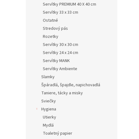
Servítky PREMIUM 40 X 40 cm
Servítky 33 x 33 cm
Ostatné
Stredový pás
Rozetky
Servítky 30 x 30 cm
Servítky 24 x 24 cm
Servítky MANK
Servítky Ambiente
Slamky
Špáradlá, špajdle, napichovadlá
Taniere, tácky a misky
Sviečky
Hygiena
Utierky
Mydlá
Toaletný papier