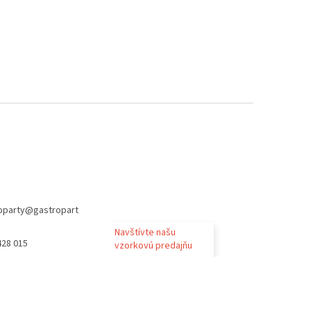
oparty
@
gastropart
Navštívte našu
428 015
vzorkovú predajňu