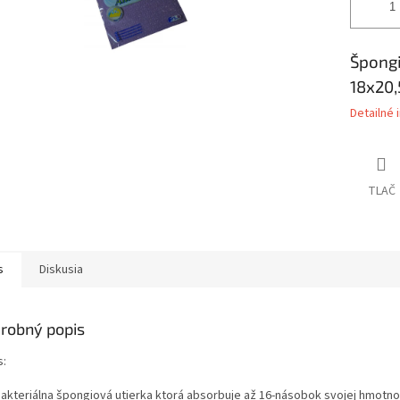
Špongi
18x20,
Detailné 
TLAČ
s
Diskusia
robný popis
s:
bakteriálna špongiová utierka ktorá absorbuje až 16-násobok svojej hmotnos