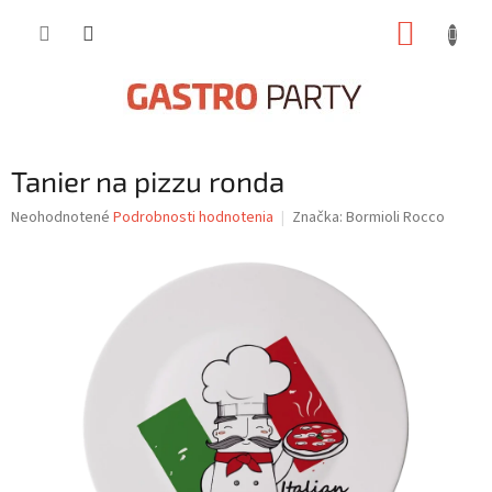
Prejsť
NÁKUP
na
obsah
KOŠÍK
Tanier na pizzu ronda
Priemerné
Neohodnotené
Podrobnosti hodnotenia
Značka:
Bormioli Rocco
hodnotenie
produktu
je
0,0
z
5
hviezdičiek.