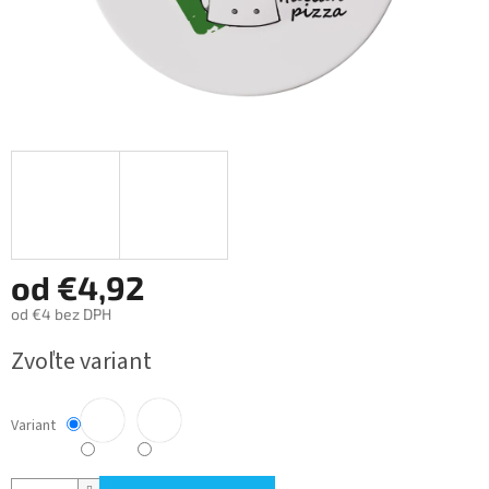
od
€4,92
od
€4
bez DPH
Jednotková
Zvoľte variant
cena:
Variant