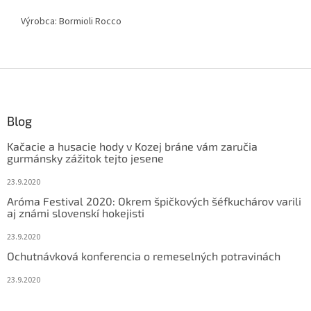
Výrobca:
Bormioli Rocco
Z
á
p
ä
Blog
t
Kačacie a husacie hody v Kozej bráne vám zaručia
i
gurmánsky zážitok tejto jesene
e
23.9.2020
Aróma Festival 2020: Okrem špičkových šéfkuchárov varili
aj známi slovenskí hokejisti
23.9.2020
Ochutnávková konferencia o remeselných potravinách
23.9.2020