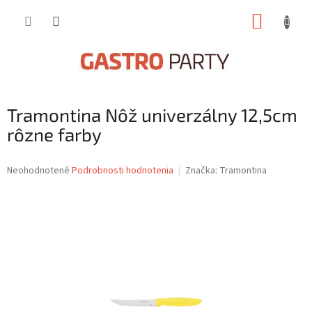
Prejsť
NÁKUP
na
obsah
KOŠÍK
Tramontina Nôž univerzálny 12,5cm
rôzne farby
Priemerné
Neohodnotené
Podrobnosti hodnotenia
Značka:
Tramontina
hodnotenie
produktu
je
0,0
z
5
hviezdičiek.