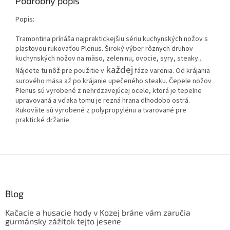
Podrobný popis
Popis:
Tramontina prínáša najpraktickejšiu sériu kuchynských nožov s
plastovou rukoväťou Plenus. Široký výber rôznych druhov
kuchynských nožov na mäso, zeleninu, ovocie, syry, steaky...
každej
Nájdete tu nôž pre použitie v
fáze varenia. Od krájania
surového mäsa až po krájanie upečeného steaku. Čepele nožov
Plenus sú vyrobené z nehrdzavejúcej ocele, ktorá je tepelne
upravovaná a vďaka tomu je rezná hrana dlhodobo ostrá.
Rukoväte sú vyrobené z polypropylénu a tvarované pre
praktické držanie.
Z
á
p
ä
Blog
t
Kačacie a husacie hody v Kozej bráne vám zaručia
i
gurmánsky zážitok tejto jesene
e