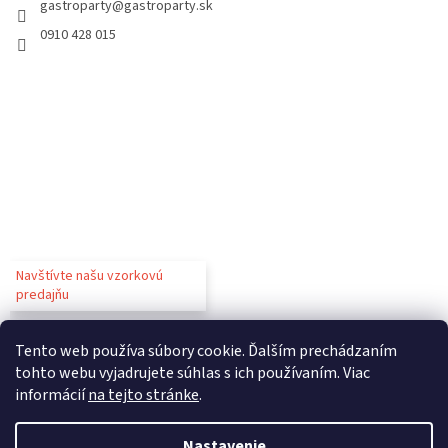
gastroparty
@
gastroparty.sk
0910 428 015
Navštívte našu vzorkovú
predajňu
Tento web používa súbory cookie. Ďalším prechádzaním
tohto webu vyjadrujete súhlas s ich používaním. Viac
informácií
na tejto stránke
.
Vytvoril Shoptet
Nastavenie