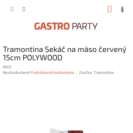
Prejsť
NÁKUP
na
obsah
KOŠÍK
Tramontina Sekáč na mäso červený
15cm POLYWOOD
6615
Priemerné
Neohodnotené
Podrobnosti hodnotenia
Značka:
Tramontina
hodnotenie
produktu
je
0,0
z
5
hviezdičiek.