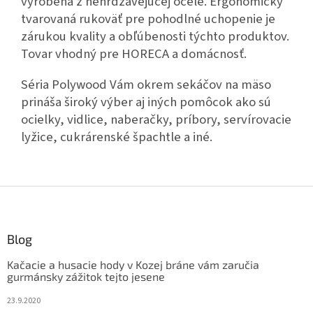
vyrobená z nehrdzavejúcej ocele. Ergonomicky
tvarovaná rukoväť pre pohodlné uchopenie je
zárukou kvality a obľúbenosti týchto produktov.
Tovar vhodný pre HORECA a domácnosť.
Séria Polywood Vám okrem sekáčov na mäso
prináša široký výber aj iných pomôcok ako sú
ocielky, vidlice, naberačky, príbory, servírovacie
lyžice, cukrárenské špachtle a iné.
Z
á
p
ä
Blog
t
Kačacie a husacie hody v Kozej bráne vám zaručia
i
gurmánsky zážitok tejto jesene
e
23.9.2020