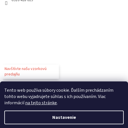
0910 428 015
Navštívte našu vzorkovú
predajňu
Tento web používa súbory cookie. Ďalším prechádzaním
tohto webu vyjadrujete súhlas s ich používaním. Viac
informácií
na tejto stránke
.
Vytvoril Shoptet
Nastavenie