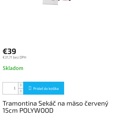
€39
€31,71 bez DPH
Jednotková
Skladom
cena:
Pridať do košíka
Tramontina Sekáč na mäso červený
15cm POLYWOOD