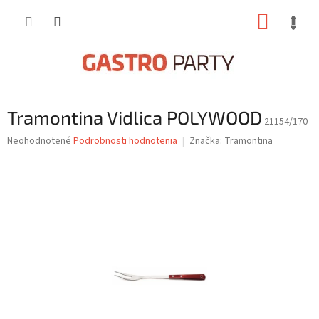
Prejsť
NÁKUP
na
obsah
KOŠÍK
Tramontina Vidlica POLYWOOD
21154/170
Priemerné
Neohodnotené
Podrobnosti hodnotenia
Značka:
Tramontina
hodnotenie
produktu
je
0,0
z
5
hviezdičiek.