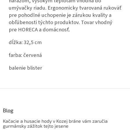
nárazom, vysokým teplotám vhodná do
umývačky riadu. Ergonomicky tvarovaná rukoväť
pre pohodlné uchopenie je zárukou kvality a
obľúbenosti týchto produktov. Tovar vhodný
pre HORECA a domácnosť.
dĺžka: 32,5 cm
farba: červená
balenie blister
Z
á
p
ä
Blog
t
Kačacie a husacie hody v Kozej bráne vám zaručia
i
gurmánsky zážitok tejto jesene
e