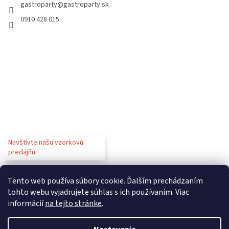
gastroparty
@
gastroparty.sk
0910 428 015
Navštívte našu vzorkovú
predajňu
Tento web používa súbory cookie. Ďalším prechádzaním
tohto webu vyjadrujete súhlas s ich používaním. Viac
informácií
na tejto stránke
.
Vytvoril Shoptet