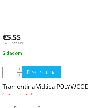
€5,55
€4,51 bez DPH
Jednotková
Skladom
cena:
Pridať do košíka
Tramontina Vidlica POLYWOOD
Detailné informácie