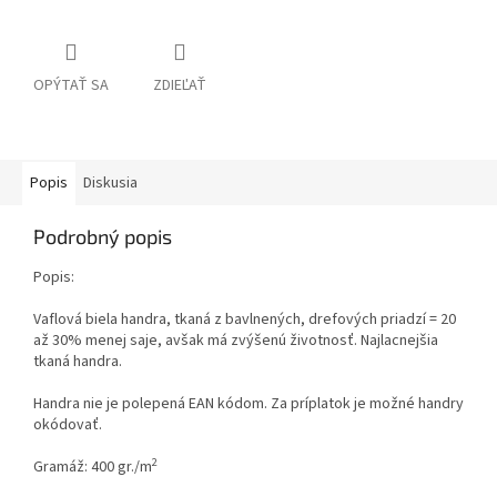
OPÝTAŤ SA
ZDIEĽAŤ
Popis
Diskusia
Podrobný popis
Popis:
Vaflová biela handra, tkaná z bavlnených, drefových priadzí = 20
až 30% menej saje, avšak má zvýšenú životnosť. Najlacnejšia
tkaná handra.
Handra nie je polepená EAN kódom. Za príplatok je možné handry
okódovať.
2
Gramáž: 400 gr./m