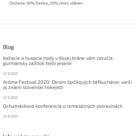
Zl
oženie: 80% bavlna, 20% zmes vlákien
Z
á
p
ä
Blog
t
Kačacie a husacie hody v Kozej bráne vám zaručia
i
gurmánsky zážitok tejto jesene
e
23.9.2020
Aróma Festival 2020: Okrem špičkových šéfkuchárov varili
aj známi slovenskí hokejisti
23.9.2020
Ochutnávková konferencia o remeselných potravinách
23.9.2020