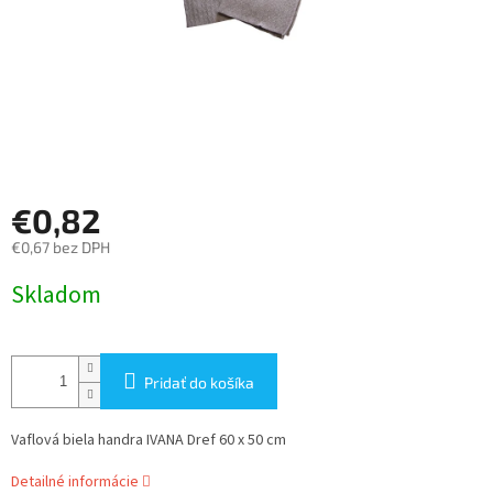
€0,82
€0,67 bez DPH
Jednotková
Skladom
cena:
Pridať do košíka
Vaflová biela handra IVANA Dref 60 x 50 cm
Detailné informácie