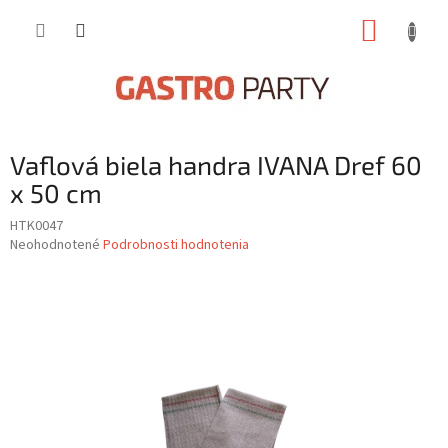
Prejsť
NÁKUP
na
obsah
KOŠÍK
Vaflová biela handra IVANA Dref 60
x 50 cm
HTK0047
Priemerné
Neohodnotené
Podrobnosti hodnotenia
hodnotenie
produktu
je
0,0
z
5
hviezdičiek.