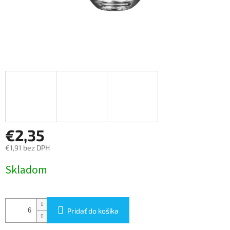
€2,35
€1,91 bez DPH
Jednotková
Skladom
cena:
Pridať do košíka