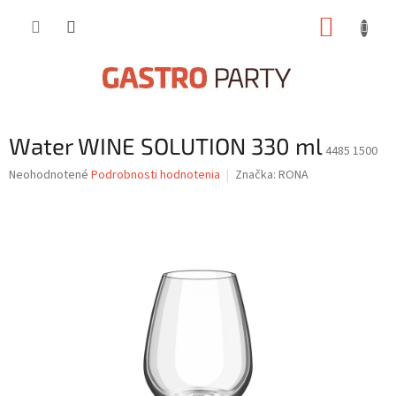
Prejsť
NÁKUP
na
obsah
KOŠÍK
Water WINE SOLUTION 330 ml
4485 1500
Priemerné
Neohodnotené
Podrobnosti hodnotenia
Značka:
RONA
hodnotenie
produktu
je
0,0
z
5
hviezdičiek.