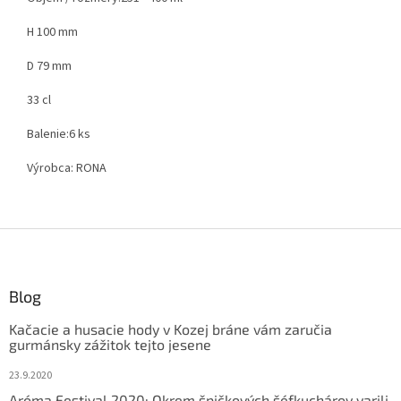
H 100 mm
D 79 mm
33 cl
Balenie:
6 ks
Výrobca:
RONA
Z
á
p
ä
Blog
t
Kačacie a husacie hody v Kozej bráne vám zaručia
i
gurmánsky zážitok tejto jesene
e
23.9.2020
Aróma Festival 2020: Okrem špičkových šéfkuchárov varili