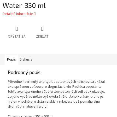
Water 330 ml
Detailné informácie
OPÝTAŤ SA
ZDIEĽAŤ
Popis
Diskusia
Podrobný popis
Pôvodne navrhnutý ako typ bezstopkových kalichov sa ukázal
ako správnou voľbou pre degustácie vín. Rastúca popularita
tohto avantgardného súboru tenkostenných odlievok ukazuje,
že jeho využitie môže byť oveľa širšie. Jeho konkávne dno je
nielen vhodné pre držanie skla v ruke, ale tiež pomáha vínu
dýchať pri nalievaní a pití.
Objem / rozmery:
251 - 400 ml