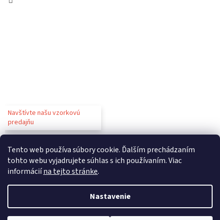
Navštívte našu vzorkovú
predajňu
Tento web používa súbory cookie. Ďalším prechádzaním
tohto webu vyjadrujete súhlas s ich používaním. Viac
informácií
na tejto stránke
.
Vytvoril Shoptet
Nastavenie
Copyright 2026
Gastroparty
. Všetky práva vyhradené.
Upraviť