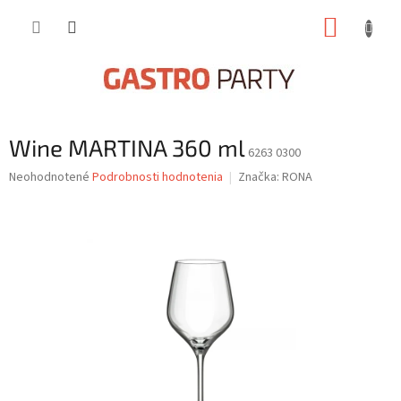
Prejsť
NÁKUP
na
obsah
KOŠÍK
Wine MARTINA 360 ml
6263 0300
Priemerné
Neohodnotené
Podrobnosti hodnotenia
Značka:
RONA
hodnotenie
produktu
je
0,0
z
5
hviezdičiek.