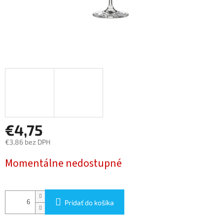
€4,75
€3,86 bez DPH
Jednotková
Momentálne nedostupné
cena:
Pridať do košíka