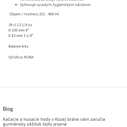
Vyhovuje vysokým hygienickým nárokom.
Objem / rozmery:
251 - 400 ml
36 cl 12 1/4 oz
H 205 mm 8"
D 82 mm 3 1/4"
Balenie:
6 ks
Výrobca: RONA
Z
á
p
ä
Blog
t
Kačacie a husacie hody v Kozej bráne vám zaručia
i
gurmánsky zážitok tejto jesene