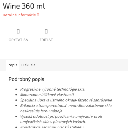
Wine 360 ml
Detailné informácie
OPÝTAŤ SA
ZDIEĽAŤ
Popis
Diskusia
Podrobný popis
Progresívne výrobné technológie skla.
Mimoriadne úžitkové vlastnosti.
Špeciálna úprava ústneho okraja- fazetové zabrúsenie
Brilancia a transparentnosť- neutrálne zafarbenie skla
neskresľuje farbu nápoja
Vysoká odolnosť pri používani a umývaní v profi
umývačkách skla v plastových košoch.
Konštrukcia zaručuje vysokú stabilitu.