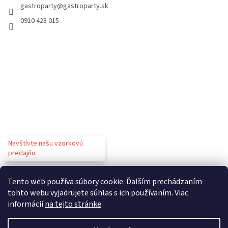
gastroparty
@
gastroparty.sk
0910 428 015
Navštívte našu vzorkovú
predajňu
Tento web používa súbory cookie. Ďalším prechádzaním
tohto webu vyjadrujete súhlas s ich používaním. Viac
informácií
na tejto stránke
.
Vytvoril Shoptet