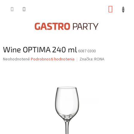
Prejsť
NÁKUP
na
obsah
KOŠÍK
Wine OPTIMA 240 ml
6087 0300
Priemerné
Neohodnotené
Podrobnosti hodnotenia
Značka:
RONA
hodnotenie
produktu
je
0,0
z
5
hviezdičiek.