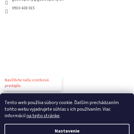
0910 428 015
Navštívte našu vzorkovú
predajňu
Tento web používa súbory cookie. Ďalším prechádzaním
tohto webu vyjadrujete súhlas s ich používaním. Viac
informácií
na tejto stránke
.
Vytvoril Shoptet
Nastavenie